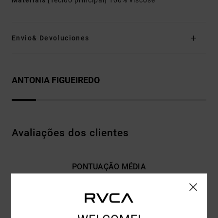
Materiais
[Tecido principal] 100% viscose
Envio& Devoluciones
ANTONIA FIGUEIREDO
Avaliações dos clientes
PONTUAÇÃO MÉDIA
4.0
/5