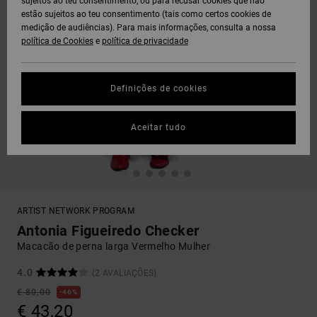
sujeitos ao teu consentimento, ou para recusar cookies que não
estão sujeitos ao teu consentimento (tais como certos cookies de
medição de audiências). Para mais informações, consulta a nossa
política de Cookies
e
política de privacidade
Definições de cookies
Aceitar tudo
ARTIST NETWORK PROGRAM
Antonia Figueiredo Checker
Macacão de perna larga Vermelho Mulher
4.0
(2 AVALIAÇÕES)
€ 80,00
46%
€ 43,20