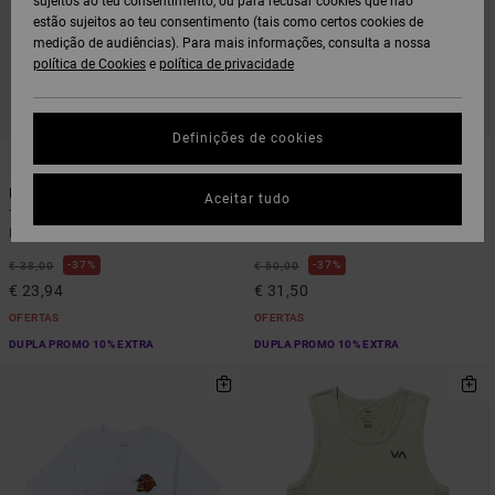
sujeitos ao teu consentimento, ou para recusar cookies que não
estão sujeitos ao teu consentimento (tais como certos cookies de
medição de audiências). Para mais informações, consulta a nossa
política de Cookies
e
política de privacidade
Definições de cookies
1
3
Baroon Venom
VA Sport Vent
Aceitar tudo
T-shirt de manga curta Preto
Top de manga curta Castanho
Homem
Homem
37%
37%
€ 38,00
€ 50,00
€ 23,94
€ 31,50
OFERTAS
OFERTAS
DUPLA PROMO 10% EXTRA
DUPLA PROMO 10% EXTRA