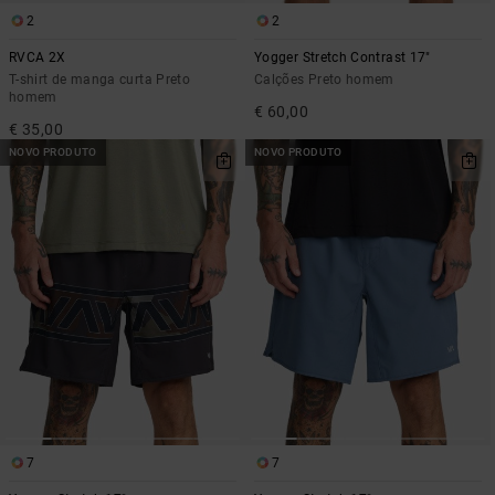
2
2
RVCA 2X
Yogger Stretch Contrast 17"
T-shirt de manga curta Preto
Calções Preto homem
homem
€ 60,00
€ 35,00
NOVO PRODUTO
NOVO PRODUTO
7
7