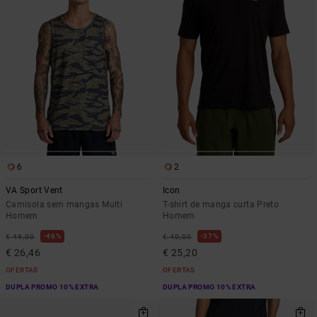
6
2
VA Sport Vent
Icon
Camisola sem mangas Multi
T-shirt de manga curta Preto
Homem
Homem
46%
37%
€ 49,00
€ 40,00
€ 26,46
€ 25,20
OFERTAS
OFERTAS
DUPLA PROMO 10% EXTRA
DUPLA PROMO 10% EXTRA