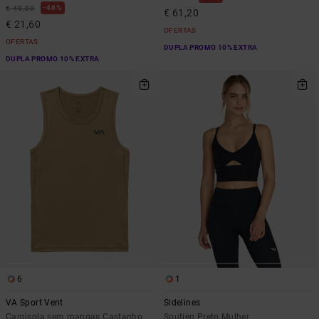
46%
€ 40,00
€ 61,20
€ 21,60
OFERTAS
OFERTAS
DUPLA PROMO 10% EXTRA
DUPLA PROMO 10% EXTRA
6
1
VA Sport Vent
Sidelines
Camisola sem mangas Castanho
Soutien Preto Mulher