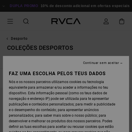
AVANÇAR
 PROMO
PARA
10% de desconto adicional em ofertas especiais
Poupa Agora
A
SELEÇÃO
DA
GRELHA
DE
PRODUTOS
Desporto
COLEÇÕES DESPORTOS
Yogger
Vent Sports Tops
MMA & Combat Sports
Continuar sem aceitar
FAZ UMA ESCOLHA PELOS TEUS DADOS
FILTRAR E ORDENAR
56
Resultados
Nós e os nossos parceiros utilizamos cookies ou tecnologia
equivalente para armazenar e/ou aceder a informações no teu
AVANÇAR
AVANÇAR
dispositivo. Esta informação pessoal (como os teus dados de
PARA
PARA
PROCURAR
ORDENAR
navegação e endereço IP) pode ser utilizada para te apresentar
CRITÉRIOS
POR
publicações e conteúdos personalizados; para medir a publicidade
DE
FILTRAGEM
e o desempenho do conteúdo; para apresentar anúncios
personalizados; para saber mais sobre o nosso público; para
desenvolver e melhorar os produtos dos nossos parceiros. Podes
definir as tuas escolhas para aceitar ou recusar cookies que estão