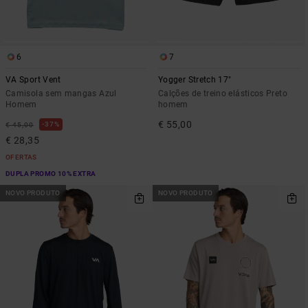
6
7
VA Sport Vent
Yogger Stretch 17"
Camisola sem mangas Azul
Calções de treino elásticos Preto
Homem
homem
€ 55,00
37%
€ 45,00
€ 28,35
OFERTAS
DUPLA PROMO 10% EXTRA
NOVO PRODUTO
NOVO PRODUTO