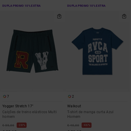
DUPLA PROMO 10% EXTRA
DUPLA PROMO 10% EXTRA
7
2
Yogger Stretch 17"
Walkout
Calções de treino elásticos Multi
T-shirt de manga curta Azul
homem
Homem
28%
46%
€ 55,00
€ 40,00