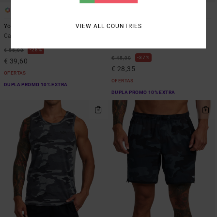
3
6
VIEW ALL COUNTRIES
Yogger Stretch 17"
VA Sport Vent
Calções elásticos Azul Homem
Camisola sem mangas Preto
Homem
28%
€ 55,00
37%
€ 45,00
€ 39,60
€ 28,35
OFERTAS
OFERTAS
DUPLA PROMO 10% EXTRA
DUPLA PROMO 10% EXTRA