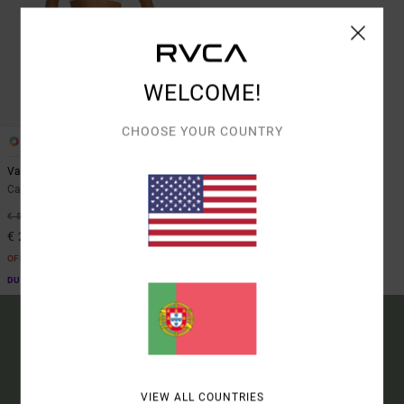
WELCOME!
CHOOSE YOUR COUNTRY
1
Va Essential Yogger 12"
Calções sem ganga Azul mulher
46%
€ 55,00
€ 29,70
OFERTAS
DUPLA PROMO 10% EXTRA
15% DE DESCONTO NA
VIEW ALL COUNTRIES