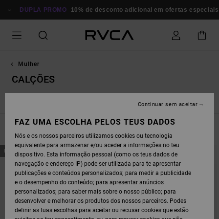
AVANÇAR
PARA
DUPLA PROMO
10% de desconto adicional em ofertas especiais
A
SELEÇÃO
DA
GRELHA
DE
PRODUTOS
Mulher
CALÇÕES
Sutiãs de Desporto
Tops
Calções
Leggings / Calças
Continuar sem aceitar
FAZ UMA ESCOLHA PELOS TEUS DADOS
FILTRAR E ORDENAR
3
Resultados
Nós e os nossos parceiros utilizamos cookies ou tecnologia
equivalente para armazenar e/ou aceder a informações no teu
AVANÇAR
AVANÇAR
NOVO PRODUTO
dispositivo. Esta informação pessoal (como os teus dados de
PARA
PARA
PROCURAR
ORDENAR
navegação e endereço IP) pode ser utilizada para te apresentar
CRITÉRIOS
POR
publicações e conteúdos personalizados; para medir a publicidade
DE
FILTRAGEM
e o desempenho do conteúdo; para apresentar anúncios
personalizados; para saber mais sobre o nosso público; para
desenvolver e melhorar os produtos dos nossos parceiros. Podes
definir as tuas escolhas para aceitar ou recusar cookies que estão