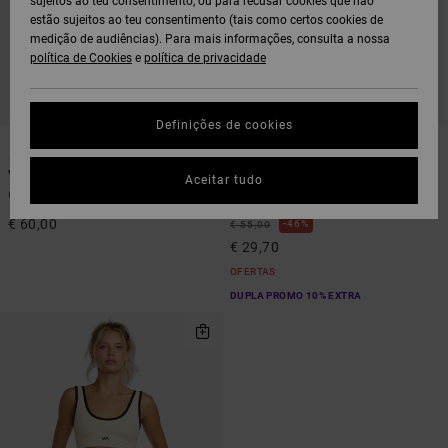
sujeitos ao teu consentimento, ou para recusar cookies que não
estão sujeitos ao teu consentimento (tais como certos cookies de
medição de audiências). Para mais informações, consulta a nossa
política de Cookies
e
política de privacidade
Definições de cookies
1
1
VA Essential
Starter
Aceitar tudo
Calções técnicos Preto Mulher
Calções elásticos Preto mulher
€ 60,00
46%
€ 55,00
€ 29,70
OFERTAS
DUPLA PROMO 10% EXTRA