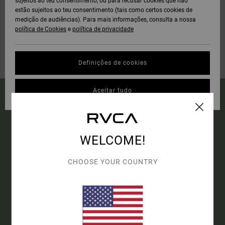
sujeitos ao teu consentimento, ou para recusar cookies que não
estão sujeitos ao teu consentimento (tais como certos cookies de
medição de audiências). Para mais informações, consulta a nossa
política de Cookies
e
política de privacidade
Definições de cookies
Aceitar tudo
15% DE DESCONTO NA
TUA PRIMEIRA
WELCOME!
ENCOMENDA*
CHOOSE YOUR COUNTRY
SUBSCREVE PARA RECEBERES AS MAIS RECENTES NOVIDADES
E OFERTAS EXCLUSIVAS.