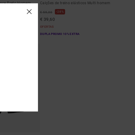
ance Preto Homem
Calções de treino elásticos Multi homem
28%
€ 55,00
€ 39,60
OFERTAS
EXTRA
DUPLA PROMO 10% EXTRA