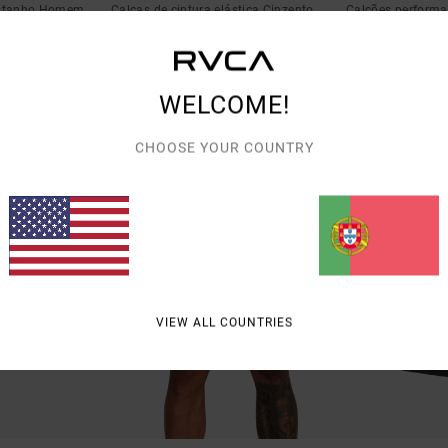
astanho Homem
Calças de cintura elástica Cinzento
Calções perform
Homem
28%
€ 55,00
28%
€ 70,00
€ 39,60
€ 50,40
OFERTAS
WELCOME!
OFERTAS
RA
DUPLA PROMO 10% 
DUPLA PROMO 10% EXTRA
CHOOSE YOUR COUNTRY
NOVO PRODUTO
VIEW ALL COUNTRIES