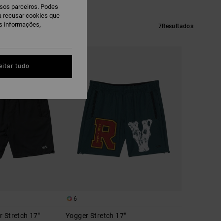
ssos parceiros. Podes
ra recusar cookies que
is informações,
7
Resultados
eitar tudo
6
 Stretch 17"
Yogger Stretch 17"