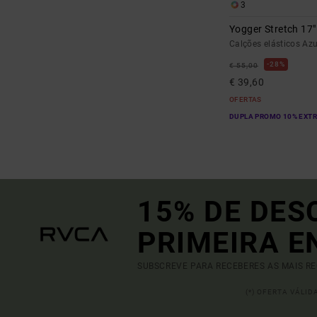
3
Yogger Stretch 17"
Calções elásticos A
28%
€ 55,00
€ 39,60
OFERTAS
DUPLA PROMO 10% EXT
15% DE DES
PRIMEIRA 
SUBSCREVE PARA RECEBERES AS MAIS R
(*) OFERTA VÁLI