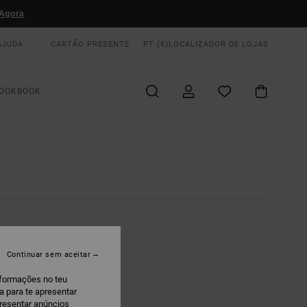
Agora
AJUDA
CARTÃO PRESENTE
PT (€)
LOCALIZADOR DE LOJAS
OOKBOOK
Continuar sem aceitar
nformações no teu
a para te apresentar
presentar anúncios