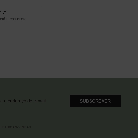
 17"
 elásticos Preto
SUBSCREVER
L DE BOAS-VINDAS