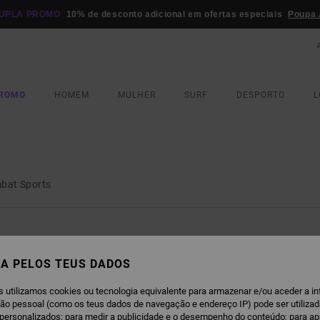
UPLA PROMO
10% de desconto adicional em ofertas especiais
Poupa 
PROMO
HOMEM
MULHER
SURF
DESPORTO
L
bat Sports
A PELOS TEUS DADOS
 de treino
s utilizamos cookies ou tecnologia equivalente para armazenar e/ou aceder a i
ção pessoal (como os teus dados de navegação e endereço IP) pode ser utilizad
personalizados; para medir a publicidade e o desempenho do conteúdo; para a