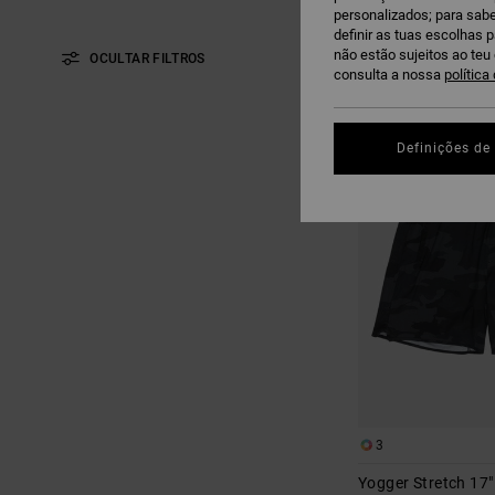
personalizados; para sabe
definir as tuas escolhas 
não estão sujeitos ao te
OCULTAR FILTROS
consulta a nossa
política
AVANÇAR
AVANÇAR
PARA
PARA
PROCURAR
ORDENAR
Definições de
CRITÉRIOS
POR
DE
FILTRAGEM
3
Yogger Stretch 17"