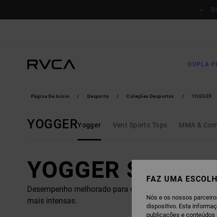
AVANÇAR
PARA
D
A
SELEÇÃO
DA
GRELHA
DE
PRODUTOS
DUPLA 
Página De Início
Desporto
Coleções Desportos
YOGGER
YOGGER
Yogger
Vent Sports Tops
MMA & Com
YOGGER SERIES
FAZ UMA ESCOLH
Desempenho melhorado para o apoiar nas suas sessões
Nós e os nossos parceiro
mais intensas.
dispositivo. Esta informa
publicações e conteúdos 