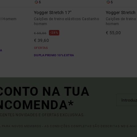
6
6
Yogger Stretch 17"
Yogger Stretch
zul Homem
Calções de treino elásticos Castanho
Calções de treino
homem
homem
€ 55,00
28%
€ 55,00
€ 39,60
OFERTAS
RA
DUPLA PROMO 10% EXTRA
CONTO NA TUA
ENCOMENDA*
ECENTES NOVIDADES E OFERTAS EXCLUSIVAS.
DA PARA NOVOS MEMBROS - AS CONDIÇÕES COMPLETAS SÃO DESCRITAS NO E-MAI