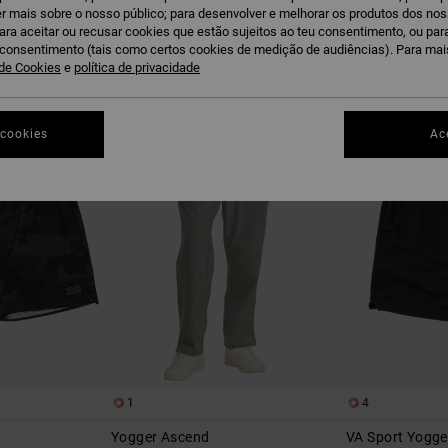
r mais sobre o nosso público; para desenvolver e melhorar os produtos dos no
para aceitar ou recusar cookies que estão sujeitos ao teu consentimento, ou pa
u consentimento (tais como certos cookies de medição de audiências). Para ma
 de Cookies
e
política de privacidade
 cookies
Ac
1
4
Yogger Ascend
VA Sport Yogger