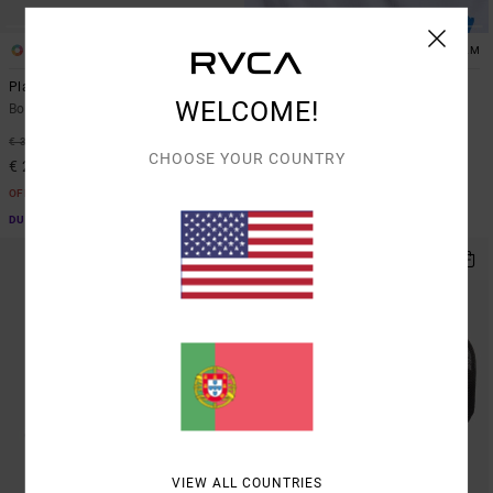
4
1
ARTIST NETWORK PROGRAM
Platform
Antonia Figueiredo Bird Logo
WELCOME!
Boné Snapback Verde Homem
Boné Bege Homem
37%
46%
€ 35,00
€ 35,00
CHOOSE YOUR COUNTRY
€ 22,05
€ 18,90
OFERTAS
OFERTAS
DUPLA PROMO 10% EXTRA
DUPLA PROMO 10% EXTRA
VIEW ALL COUNTRIES