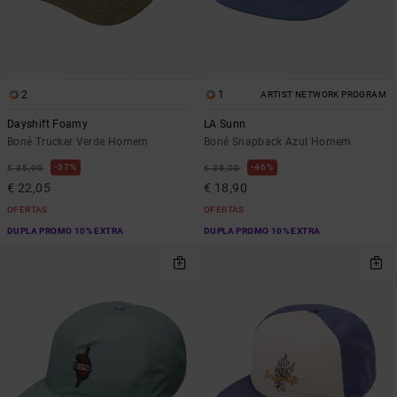
2
1
ARTIST NETWORK PROGRAM
Dayshift Foamy
LA Sunn
Boné Trucker Verde Homem
Boné Snapback Azul Homem
37%
46%
€ 35,00
€ 35,00
€ 22,05
€ 18,90
OFERTAS
OFERTAS
DUPLA PROMO 10% EXTRA
DUPLA PROMO 10% EXTRA