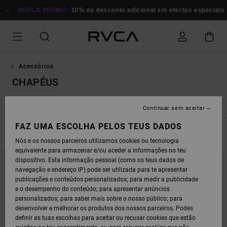
AVANÇAR
DUPLA PROMO
PARA
10% de desconto adicional em ofertas especiais
Poupa
A
SELEÇÃO
DA
GRELHA
DE
PRODUTOS
Acessórios
CHAPÉUS
s
Chapéus
Gorros
Porta-moedas
Pequenos Acessórios
Continuar sem aceitar
FAZ UMA ESCOLHA PELOS TEUS DADOS
FILTRAR E ORDENAR
33
Resultados
Nós e os nossos parceiros utilizamos cookies ou tecnologia
equivalente para armazenar e/ou aceder a informações no teu
AVANÇAR
AVANÇAR
NOVO PRODUTO
PARA
PARA
dispositivo. Esta informação pessoal (como os teus dados de
PROCURAR
ORDENAR
navegação e endereço IP) pode ser utilizada para te apresentar
CRITÉRIOS
POR
DE
publicações e conteúdos personalizados; para medir a publicidade
FILTRAGEM
e o desempenho do conteúdo; para apresentar anúncios
personalizados; para saber mais sobre o nosso público; para
desenvolver e melhorar os produtos dos nossos parceiros. Podes
definir as tuas escolhas para aceitar ou recusar cookies que estão