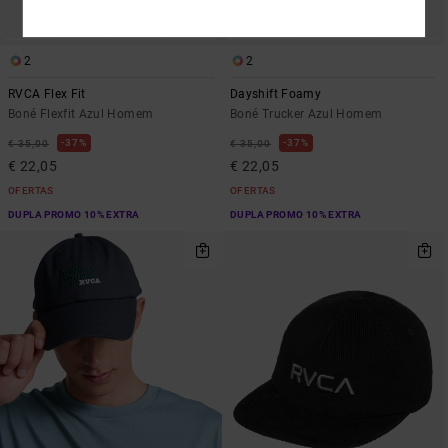
2
2
RVCA Flex Fit
Dayshift Foamy
Boné Flexfit Azul Homem
Boné Trucker Azul Homem
37%
37%
€ 35,00
€ 35,00
€ 22,05
€ 22,05
OFERTAS
OFERTAS
DUPLA PROMO 10% EXTRA
DUPLA PROMO 10% EXTRA