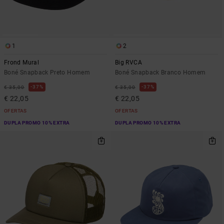
1
2
Frond Mural
Big RVCA
Boné Snapback Preto Homem
Boné Snapback Branco Homem
37%
37%
€ 35,00
€ 35,00
€ 22,05
€ 22,05
OFERTAS
OFERTAS
DUPLA PROMO 10% EXTRA
DUPLA PROMO 10% EXTRA