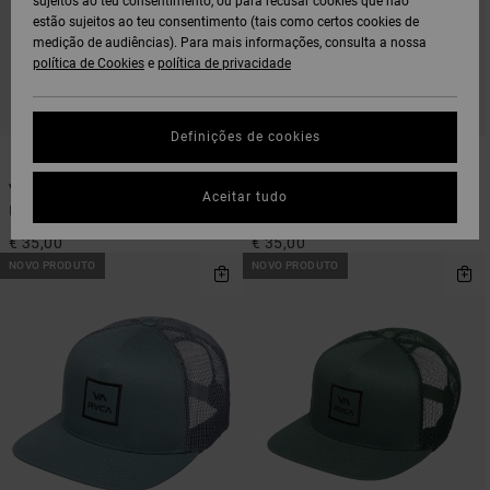
sujeitos ao teu consentimento, ou para recusar cookies que não
estão sujeitos ao teu consentimento (tais como certos cookies de
medição de audiências). Para mais informações, consulta a nossa
política de Cookies
e
política de privacidade
Definições de cookies
5
2
Va All The Way
RVCA Flex Fit
Aceitar tudo
Boné Trucker Preto Homem
Boné Flexfit Preto Homem
€ 35,00
€ 35,00
NOVO PRODUTO
NOVO PRODUTO