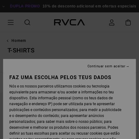
AVANÇAR
UPLA PROMO
PARA
10% de desconto adicional em ofertas especiais
Poupa 
A
SELEÇÃO
DA
GRELHA
DE
PRODUTOS
Homem
T-SHIRTS
o
T-Shirts
Calções
Calças
Camisola / Casacos
Camiso
Continuar sem aceitar
FAZ UMA ESCOLHA PELOS TEUS DADOS
FILTRAR E ORDENAR
26
Resultados
Nós e os nossos parceiros utilizamos cookies ou tecnologia
equivalente para armazenar e/ou aceder a informações no teu
AVANÇAR
AVANÇAR
dispositivo. Esta informação pessoal (como os teus dados de
PARA
PARA
PROCURAR
ORDENAR
navegação e endereço IP) pode ser utilizada para te apresentar
CRITÉRIOS
POR
publicações e conteúdos personalizados; para medir a publicidade
DE
FILTRAGEM
e o desempenho do conteúdo; para apresentar anúncios
personalizados; para saber mais sobre o nosso público; para
desenvolver e melhorar os produtos dos nossos parceiros. Podes
definir as tuas escolhas para aceitar ou recusar cookies que estão