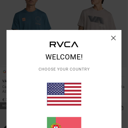
WELCOME!
CHOOSE YOUR COUNTRY
2
2
VA Mark 2
VA Blur
Camiseta esportiva de manga curta
Camiseta esportiva de manga curta
Azul Homem
Preto Homem
€ 35,00
€ 35,00
NOVO PRODUTO
NOVO PRODUTO