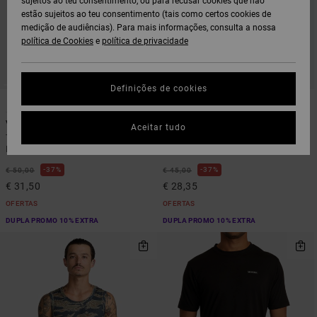
sujeitos ao teu consentimento, ou para recusar cookies que não
estão sujeitos ao teu consentimento (tais como certos cookies de
medição de audiências). Para mais informações, consulta a nossa
política de Cookies
e
política de privacidade
Definições de cookies
3
6
VA Sport Vent
VA Sport Vent
Aceitar tudo
Top de manga curta Castanho
Camisola sem mangas Verde
Homem
Homem
37%
37%
€ 50,00
€ 45,00
€ 31,50
€ 28,35
OFERTAS
OFERTAS
DUPLA PROMO 10% EXTRA
DUPLA PROMO 10% EXTRA