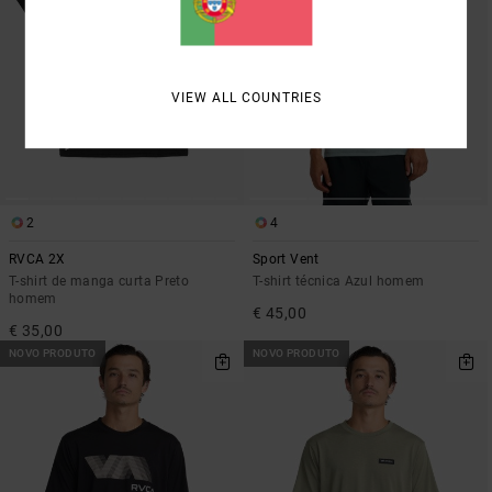
VIEW ALL COUNTRIES
2
4
RVCA 2X
Sport Vent
T-shirt de manga curta Preto
T-shirt técnica Azul homem
homem
€ 45,00
€ 35,00
NOVO PRODUTO
NOVO PRODUTO