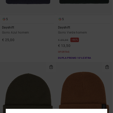
5
5
Dayshift
Dayshift
Gorro Azul homem
Gorro Verde homem
€ 25,00
46%
€ 25,00
€ 13,50
OFERTAS
DUPLA PROMO 10% EXTRA