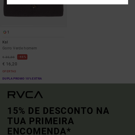
1
Ksl
Gorro Verde homem
46%
€ 30,00
€ 16,20
OFERTAS
DUPLA PROMO 10% EXTRA
15% DE DESCONTO NA
TUA PRIMEIRA
ENCOMENDA*