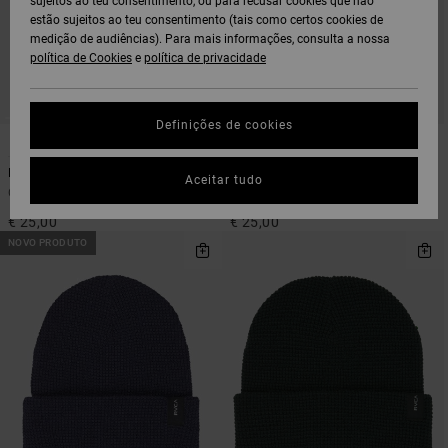
sujeitos ao teu consentimento, ou para recusar cookies que não
estão sujeitos ao teu consentimento (tais como certos cookies de
medição de audiências). Para mais informações, consulta a nossa
política de Cookies
e
política de privacidade
Definições de cookies
5
5
Dayshift
Dayshift
Aceitar tudo
Gorro Preto homem
Gorro Cinzento homem
€ 25,00
€ 25,00
NOVO PRODUTO