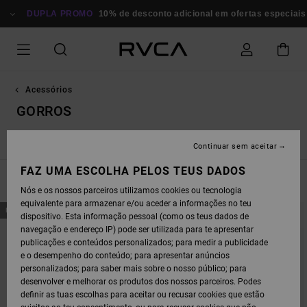
AVANÇAR
PARA
DUPLA PROMO
10% de desconto adicional em ofertas especiais
P
A
SELEÇÃO
DA
GRELHA
DE
PRODUTOS
Acessórios
GORROS
Chapéus
Gorros
Porta-moedas
Pequenos Acessórios
Continuar sem aceitar
FAZ UMA ESCOLHA PELOS TEUS DADOS
FILTRAR E ORDENAR
7
Resultados
Nós e os nossos parceiros utilizamos cookies ou tecnologia
equivalente para armazenar e/ou aceder a informações no teu
AVANÇAR
AVANÇAR
NOVO PRODUTO
NOVO PRODUTO
PARA
PARA
dispositivo. Esta informação pessoal (como os teus dados de
PROCURAR
ORDENAR
navegação e endereço IP) pode ser utilizada para te apresentar
CRITÉRIOS
POR
DE
publicações e conteúdos personalizados; para medir a publicidade
FILTRAGEM
e o desempenho do conteúdo; para apresentar anúncios
personalizados; para saber mais sobre o nosso público; para
desenvolver e melhorar os produtos dos nossos parceiros. Podes
definir as tuas escolhas para aceitar ou recusar cookies que estão