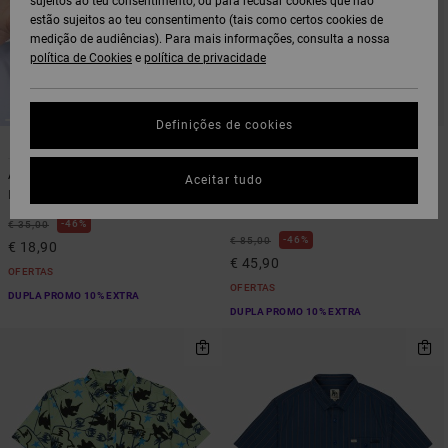
sujeitos ao teu consentimento, ou para recusar cookies que não
estão sujeitos ao teu consentimento (tais como certos cookies de
medição de audiências). Para mais informações, consulta a nossa
política de Cookies
e
política de privacidade
Definições de cookies
1
1
ARTIST NETWORK PROGRAM
ARTIST NETWORK PROGRAM
Antonia Figueiredo Bird Logo
Antonia Figueiredo Love Birdsie
Aceitar tudo
Boné Bege Homem
Sweatshirt com capuz Bege
Homem
46%
€ 35,00
46%
€ 85,00
€ 18,90
€ 45,90
OFERTAS
OFERTAS
DUPLA PROMO 10% EXTRA
DUPLA PROMO 10% EXTRA