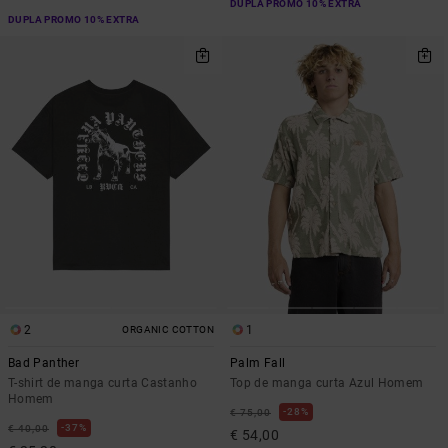
DUPLA PROMO 10% EXTRA
DUPLA PROMO 10% EXTRA
2
1
ORGANIC COTTON
Bad Panther
Palm Fall
T-shirt de manga curta Castanho
Top de manga curta Azul Homem
Homem
28%
€ 75,00
37%
€ 40,00
€ 54,00