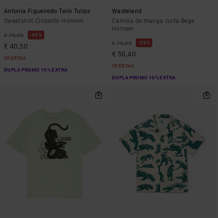
Antonia Figueiredo Twin Tulips
Wasteland
Sweatshirt Cinzento Homem
Camisa de manga curta Bege
Homem
46%
€ 75,00
28%
€ 70,00
€ 40,50
€ 50,40
OFERTAS
OFERTAS
DUPLA PROMO 10% EXTRA
DUPLA PROMO 10% EXTRA