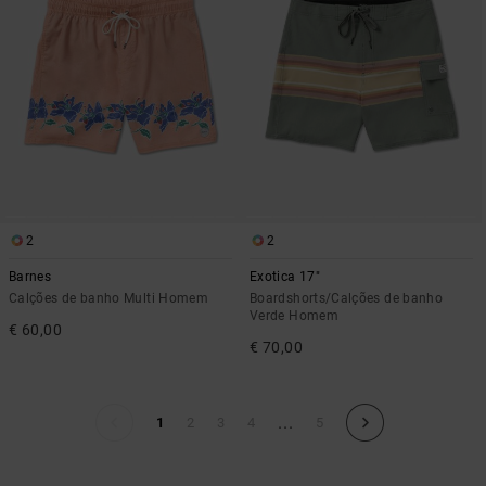
2
2
Barnes
Exotica 17"
Calções de banho Multi Homem
Boardshorts/Calções de banho
Verde Homem
€ 60,00
€ 70,00
...
1
2
3
4
5