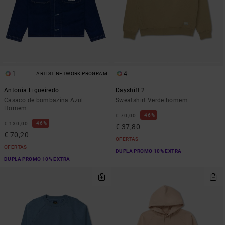
1
4
ARTIST NETWORK PROGRAM
Antonia Figueiredo
Dayshift 2
Casaco de bombazina Azul
Sweatshirt Verde homem
Homem
46%
€ 70,00
46%
€ 130,00
€ 37,80
€ 70,20
OFERTAS
OFERTAS
DUPLA PROMO 10% EXTRA
DUPLA PROMO 10% EXTRA