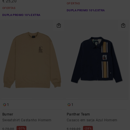
€ 25,20
OFERTAS
OFERTAS
DUPLA PROMO 10% EXTRA
DUPLA PROMO 10% EXTRA
1
1
Burner
Panther Team
Sweatshirt Castanho Homem
Casaco em sarja Azul Homem
37%
28%
€ 75,00
€ 100,00