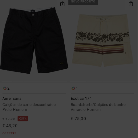
NOVO PRODUTO
2
1
Americana
Exotica 17"
Calções de corte descontraído
Boardshorts/Calções de banho
Preto Homem
Amarelo Homem
€ 75,00
28%
€ 60,00
€ 43,20
OFERTAS