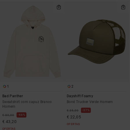
1
2
Bad Panther
Dayshift Foamy
Sweatshirt com capuz Branco
Boné Trucker Verde Homem
Homem
37%
€ 35,00
46%
€ 80,00
€ 22,05
€ 43,20
OFERTAS
OFERTAS