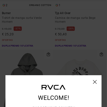
2
1
ORGANIC COTTON
Burner
Tjp All Over
T-shirt de manga curta Verde
Camisa de manga curta Bege
Homem
Homem
37%
28%
€ 40,00
€ 70,00
€ 25,20
€ 50,40
OFERTAS
OFERTAS
DUPLA PROMO 10% EXTRA
DUPLA PROMO 10% EXTRA
WELCOME!