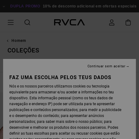
AVANÇAR
 PROMO
PARA
10% de desconto adicional em ofertas especiais
Poupa Agora
A
SELEÇÃO
DA
GRELHA
DE
PRODUTOS
Homem
COLEÇÕES
Nova Coleção
Dani Miller
Tarot Series
Exotica
Ed Te
Continuar sem aceitar
FAZ UMA ESCOLHA PELOS TEUS DADOS
FILTRAR E ORDENAR
211
Resultados
Nós e os nossos parceiros utilizamos cookies ou tecnologia
equivalente para armazenar e/ou aceder a informações no teu
AVANÇAR
AVANÇAR
dispositivo. Esta informação pessoal (como os teus dados de
PARA
PARA
PROCURAR
ORDENAR
navegação e endereço IP) pode ser utilizada para te apresentar
CRITÉRIOS
POR
publicações e conteúdos personalizados; para medir a publicidade
DE
FILTRAGEM
e o desempenho do conteúdo; para apresentar anúncios
personalizados; para saber mais sobre o nosso público; para
desenvolver e melhorar os produtos dos nossos parceiros. Podes
definir as tuas escolhas para aceitar ou recusar cookies que estão