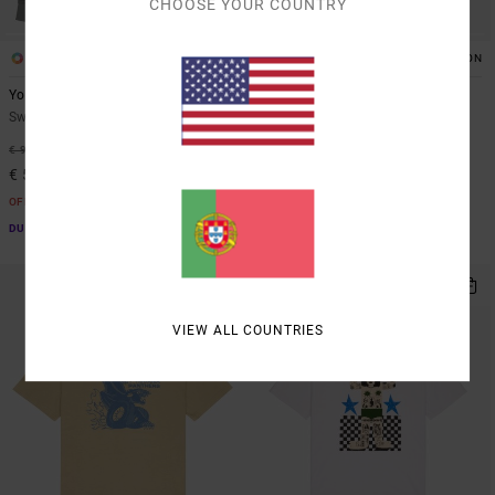
CHOOSE YOUR COUNTRY
1
2
ARTIST NETWORK PROGRAM
ORGANIC COTTON
Youre Still There
Bad Panther
Sweatshirt com capuz Azul homem
T-shirt de manga curta Branco
Homem
37%
€ 90,00
46%
€ 40,00
€ 56,70
€ 21,60
OFERTAS
OFERTAS
DUPLA PROMO 10% EXTRA
DUPLA PROMO 10% EXTRA
VIEW ALL COUNTRIES