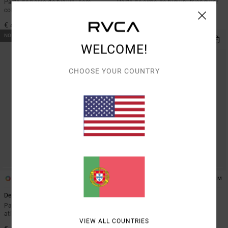
Parte de baixo de biquíni com
Parte de cima de biquíni triangular
cobertura média Bege Mulher
Bege Mulher
€ 45,00
€ 45,00
NOVO PRODUTO
NOVO PRODUTO
WELCOME!
CHOOSE YOUR COUNTRY
1
1
ARTIST NETWORK PROGRAM
Deep Vibe
Antonia Figueiredo Dive In
Parte de baixo de biquíni com
Parte de baixo de biquíni com
atilhos Castanho Mulher
atilhos Verde Mulher
VIEW ALL COUNTRIES