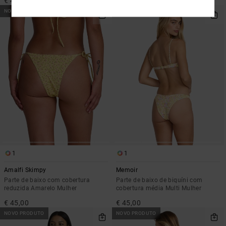
€ 45,00
€ 45,00
NOVO PRODUTO
NOVO PRODUTO
1
1
Amalfi Skimpy
Memoir
Parte de baixo com cobertura
Parte de baixo de biquíni com
reduzida Amarelo Mulher
cobertura média Multi Mulher
€ 45,00
€ 45,00
NOVO PRODUTO
NOVO PRODUTO