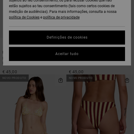
sujeitos ao teu consentimento, ou para recusar cookies que não
estão sujeitos ao teu consentimento (tais como certos cookies de
medição de audiências). Para mais informações, consulta a nossa
política de Cookies
e
política de privacidade
Definições de cookies
1
1
Dream Big
Slow Going
Aceitar tudo
Parte de cima de biquíni Bandeau
Parte de baixo de biquíni com
Branco Mulher
cobertura média Azul Mulher
€ 45,00
€ 45,00
NOVO PRODUTO
NOVO PRODUTO