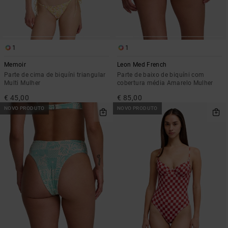
1
1
Memoir
Leon Med French
Parte de cima de biquíni triangular
Parte de baixo de biquíni com
Multi Mulher
cobertura média Amarelo Mulher
€ 45,00
€ 85,00
NOVO PRODUTO
NOVO PRODUTO