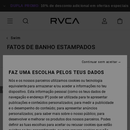
AVANÇAR
PARA
DUPLA PROMO
10% de desconto adicional em ofertas especiais
A
SELEÇÃO
DA
GRELHA
DE
PRODUTOS
Swim
FATOS DE BANHO ESTAMPADOS
Peça
Fatos de banho simples
Fatos de banho estampados
Continuar sem aceitar
FAZ UMA ESCOLHA PELOS TEUS DADOS
FILTRAR E ORDENAR
17
Resultados
Nós e os nossos parceiros utilizamos cookies ou tecnologia
equivalente para armazenar e/ou aceder a informações no teu
AVANÇAR
AVANÇAR
NOVO PRODUTO
NOVO PRODUTO
dispositivo. Esta informação pessoal (como os teus dados de
PARA
PARA
PROCURAR
ORDENAR
navegação e endereço IP) pode ser utilizada para te apresentar
CRITÉRIOS
POR
publicações e conteúdos personalizados; para medir a publicidade
DE
FILTRAGEM
e o desempenho do conteúdo; para apresentar anúncios
personalizados; para saber mais sobre o nosso público; para
desenvolver e melhorar os produtos dos nossos parceiros. Podes
definir as tuas escolhas para aceitar ou recusar cookies que estão