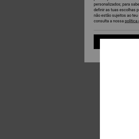
personalizados; para sabe
definir as tuas escolhas 
não estão sujeitos ao te
consulta a nossa
política
Definições de
2
VA Essential
Leggings Verde mulh
28%
€ 85,00
€ 61,20
OFERTAS
DUPLA PROMO 10% EXT