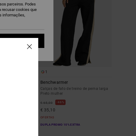
ssos parceiros. Podes
ra recusar cookies que
is informações,
eitar tudo
1
Benchwarmer
ulher
Calças de fato de treino de perna larga
Preto mulher
46%
€ 65,00
€ 35,10
OFERTAS
DUPLA PROMO 10% EXTRA