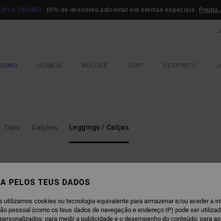
UPLA PROMO
10% de desconto adicional em ofertas especiais
Poupa 
PROMO
HOMEM
MULHER
SURF
DESPORTO
L
Tops
Calções
Leggings / Calças
A PELOS TEUS DADOS
NOVO PRODUTO
NOVO PRODUTO
s utilizamos cookies ou tecnologia equivalente para armazenar e/ou aceder a i
ção pessoal (como os teus dados de navegação e endereço IP) pode ser utilizad
personalizados; para medir a publicidade e o desempenho do conteúdo; para a