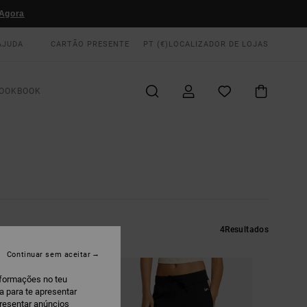
Agora
AJUDA
CARTÃO PRESENTE
PT (€)
LOCALIZADOR DE LOJAS
OOKBOOK
4
Resultados
Continuar sem aceitar
nformações no teu
a para te apresentar
presentar anúncios