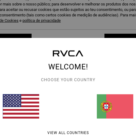
r mais sobre o nosso público; para desenvolver e melhorar os produtos dos no
para aceitar ou recusar cookies que estão sujeitos ao teu consentimento, ou pa
u consentimento (tais como certos cookies de medição de audiências). Para ma
 de Cookies
e
política de privacidade
 cookies
Ac
WELCOME!
1
2
CHOOSE YOUR COUNTRY
VA Bootcut
VA Essential
er
Leggings elásticas de cintura alta Preto
Leggings Preto m
Mulher
€ 85,00
€ 85,00
RA
VIEW ALL COUNTRIES