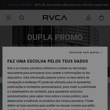
DUPLA PROMO
10% de desconto adicional em ofertas especiais
Po
DUPLA PROMO
10% DE DESCONTO ADICIONAL EM OFERTAS
ESPECIAIS
Continuar sem aceitar
FAZ UMA ESCOLHA PELOS TEUS DADOS
POUPA AGORA
Nós e os nossos parceiros utilizamos cookies ou tecnologia
equivalente para armazenar e/ou aceder a informações no teu
dispositivo. Esta informação pessoal (como os teus dados de
navegação e endereço IP) pode ser utilizada para te apresentar
publicações e conteúdos personalizados; para medir a publicidade
e o desempenho do conteúdo; para apresentar anúncios
personalizados; para saber mais sobre o nosso público; para
desenvolver e melhorar os produtos dos nossos parceiros. Podes
definir as tuas escolhas para aceitar ou recusar cookies que estão