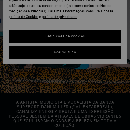
sujeitos ao teu consentimento, ou para recusar cookies que não
estão sujeitos ao teu consentimento (tais como certos cookies de
medição de audiências). Para mais informações, consulta a nossa
política de Cookies
e
política de privacidade
Definições de cookies
Aceitar tudo
A ARTISTA, MUSICISTA E VOCALISTA DA BANDA
SURFBORT, DANI MILLER (@ALIENZAREREAL),
CANALIZA ENERGIA BRUTA E UMA EXPRESSÃO
PESSOAL DESTEMIDA ATRAVÉS DE OBRAS VIBRANTES
QUE EQUILIBRAM O CAOS E A BELEZA EM TODA A
COLEÇÃO.