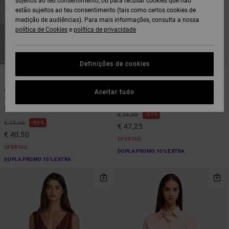
sujeitos ao teu consentimento, ou para recusar cookies que não
estão sujeitos ao teu consentimento (tais como certos cookies de
medição de audiências). Para mais informações, consulta a nossa
política de Cookies
e
política de privacidade
Definições de cookies
1
1
ARTIST NETWORK PROGRAM
Antonia Figueiredo Love Birds
Raya Midi
Aceitar tudo
Vestido com estampado total Rosa
Vestido midi peplum Azul Mulher
Mulher
37%
€ 75,00
46%
€ 75,00
€ 47,25
€ 40,50
OFERTAS
OFERTAS
DUPLA PROMO 10% EXTRA
DUPLA PROMO 10% EXTRA