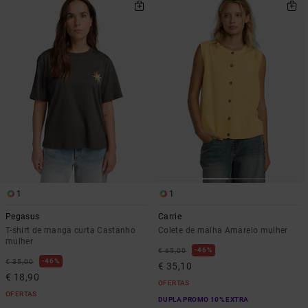
1
1
Pegasus
Carrie
T-shirt de manga curta Castanho
Colete de malha Amarelo mulher
mulher
46%
€ 65,00
46%
€ 35,00
€ 35,10
€ 18,90
OFERTAS
OFERTAS
DUPLA PROMO 10% EXTRA