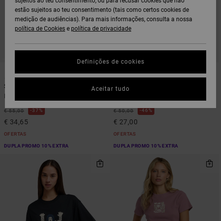
sujeitos ao teu consentimento, ou para recusar cookies que não
estão sujeitos ao teu consentimento (tais como certos cookies de
medição de audiências). Para mais informações, consulta a nossa
política de Cookies
e
política de privacidade
Definições de cookies
1
1
ARTIST NETWORK PROGRAM
Scrunch
Antonia Figueiredo Dive In
Aceitar tudo
Blusa sem mangas Azul Mulher
Crop top Verde Mulher
37%
46%
€ 55,00
€ 50,00
€ 34,65
€ 27,00
OFERTAS
OFERTAS
DUPLA PROMO 10% EXTRA
DUPLA PROMO 10% EXTRA