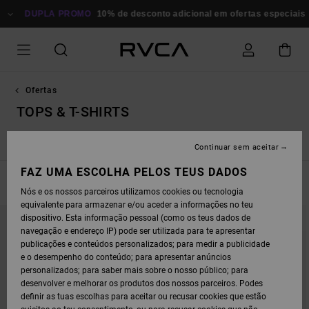
AVANÇAR
A PROMO
PARA
10% de desconto adicional em ofertas especiais
Poupa Ago
A
SELEÇÃO
DA
GRELHA
DE
PRODUTOS
Ofertas
TOPS & T-SHIRTS
o
Tops & T-Shirts
Vestidos
Swim
Sweats
Calças
Ca
Continuar sem aceitar
FAZ UMA ESCOLHA PELOS TEUS DADOS
FILTRAR E ORDENAR
42
Resultados
Nós e os nossos parceiros utilizamos cookies ou tecnologia
equivalente para armazenar e/ou aceder a informações no teu
AVANÇAR
AVANÇAR
dispositivo. Esta informação pessoal (como os teus dados de
PARA
PARA
PROCURAR
ORDENAR
navegação e endereço IP) pode ser utilizada para te apresentar
CRITÉRIOS
POR
publicações e conteúdos personalizados; para medir a publicidade
DE
FILTRAGEM
e o desempenho do conteúdo; para apresentar anúncios
personalizados; para saber mais sobre o nosso público; para
desenvolver e melhorar os produtos dos nossos parceiros. Podes
definir as tuas escolhas para aceitar ou recusar cookies que estão