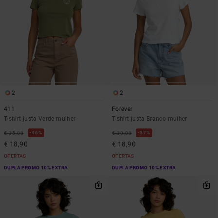
2
2
411
Forever
T-shirt justa Verde mulher
T-shirt justa Branco mulher
46%
37%
€ 35,00
€ 30,00
€ 18,90
€ 18,90
OFERTAS
OFERTAS
DUPLA PROMO 10% EXTRA
DUPLA PROMO 10% EXTRA