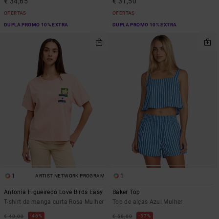
€ 34,65
€ 31,50
OFERTAS
OFERTAS
DUPLA PROMO 10% EXTRA
DUPLA PROMO 10% EXTRA
1
1
ARTIST NETWORK PROGRAM
Antonia Figueiredo Love Birds Easy
Baker Top
T-shirt de manga curta Rosa Mulher
Top de alças Azul Mulher
46%
37%
€ 40,00
€ 50,00