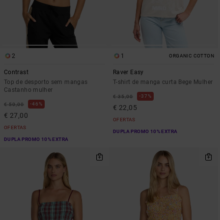
2
1
ORGANIC COTTON
Contrast
Raver Easy
Top de desporto sem mangas
T-shirt de manga curta Bege Mulher
Castanho mulher
37%
€ 35,00
46%
€ 50,00
€ 22,05
€ 27,00
OFERTAS
OFERTAS
DUPLA PROMO 10% EXTRA
DUPLA PROMO 10% EXTRA