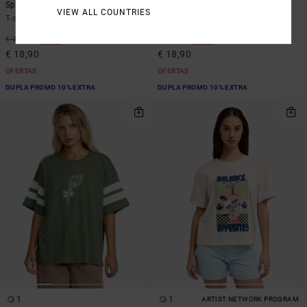
Spanky Loteria 411
That Balance
VIEW ALL COUNTRIES
T-shirt justa Branco mulher
T-shirt justa Roxo mulher
46%
46%
€ 35,00
€ 35,00
€ 18,90
€ 18,90
OFERTAS
OFERTAS
DUPLA PROMO 10% EXTRA
DUPLA PROMO 10% EXTRA
1
1
ARTIST NETWORK PROGRAM