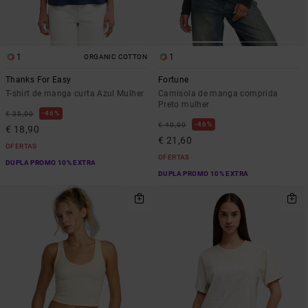
1
1
ORGANIC COTTON
Thanks For Easy
Fortune
T-shirt de manga curta Azul Mulher
Camisola de manga comprida
Preto mulher
46%
€ 35,00
46%
€ 40,00
€ 18,90
€ 21,60
OFERTAS
OFERTAS
DUPLA PROMO 10% EXTRA
DUPLA PROMO 10% EXTRA