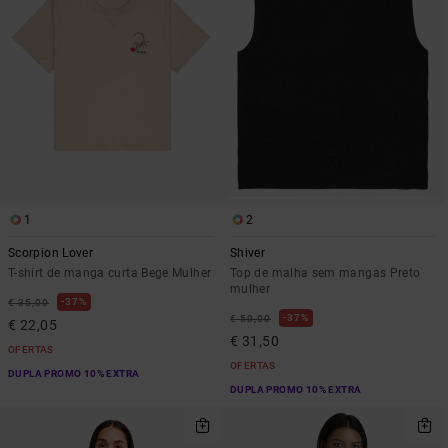
1
2
Scorpion Lover
Shiver
T-shirt de manga curta Bege Mulher
Top de malha sem mangas Preto
mulher
37%
€ 35,00
37%
€ 50,00
€ 22,05
€ 31,50
OFERTAS
OFERTAS
DUPLA PROMO 10% EXTRA
DUPLA PROMO 10% EXTRA