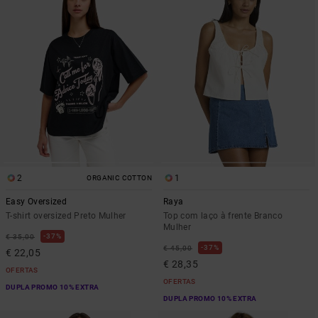
2
1
ORGANIC COTTON
Easy Oversized
Raya
T-shirt oversized Preto Mulher
Top com laço à frente Branco
Mulher
37%
€ 35,00
37%
€ 45,00
€ 22,05
€ 28,35
OFERTAS
OFERTAS
DUPLA PROMO 10% EXTRA
DUPLA PROMO 10% EXTRA