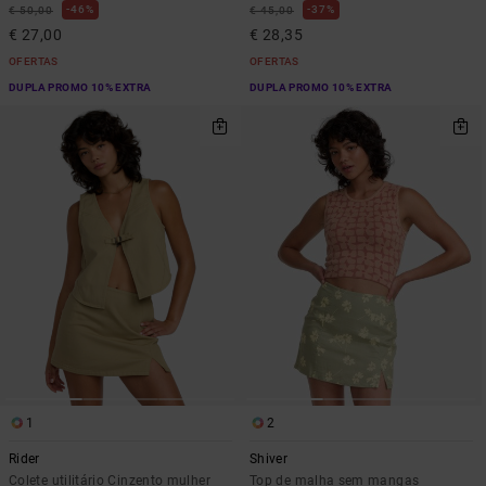
46%
37%
€ 50,00
€ 45,00
€ 27,00
€ 28,35
OFERTAS
OFERTAS
DUPLA PROMO 10% EXTRA
DUPLA PROMO 10% EXTRA
1
2
Rider
Shiver
Colete utilitário Cinzento mulher
Top de malha sem mangas