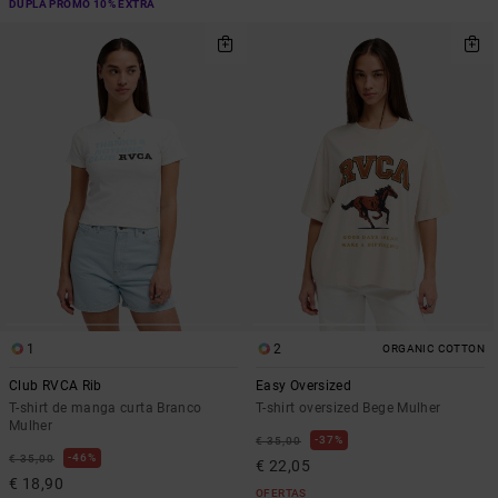
DUPLA PROMO 10% EXTRA
1
2
ORGANIC COTTON
Club RVCA Rib
Easy Oversized
T-shirt de manga curta Branco
T-shirt oversized Bege Mulher
Mulher
37%
€ 35,00
46%
€ 35,00
€ 22,05
€ 18,90
OFERTAS