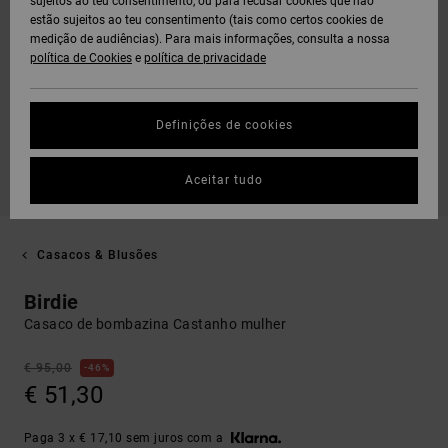
sujeitos ao teu consentimento, ou para recusar cookies que não
estão sujeitos ao teu consentimento (tais como certos cookies de
medição de audiências). Para mais informações, consulta a nossa
política de Cookies
e
política de privacidade
Definições de cookies
Aceitar tudo
Casacos & Blusões
Birdie
Casaco de bombazina Castanho mulher
€ 95,00
46%
€ 51,30
Paga 3 x € 17,10 sem juros com a