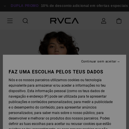
AVANÇAR
PARA
DUPLA PROMO
10% de desconto adicional em ofertas especiais
P
A
INFORMAÇÃO
DO
PRODUTO
Continuar sem aceitar
FAZ UMA ESCOLHA PELOS TEUS DADOS
Nós e os nossos parceiros utilizamos cookies ou tecnologia
equivalente para armazenar e/ou aceder a informações no teu
dispositivo. Esta informação pessoal (como os teus dados de
navegação e endereço IP) pode ser utilizada para te apresentar
publicações e conteúdos personalizados; para medir a publicidade
e o desempenho do conteúdo; para apresentar anúncios
personalizados; para saber mais sobre o nosso público; para
desenvolver e melhorar os produtos dos nossos parceiros. Podes
definir as tuas escolhas para aceitar ou recusar cookies que estão