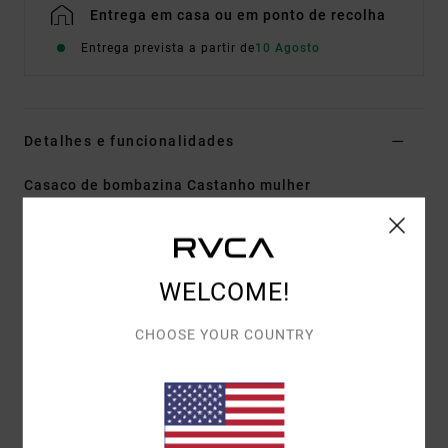
Entrega em casa ou em ponto de recolha
Entrega prevista a partir de
10 Agosto
Detalhes e funcionalidades
Casaco de bombazina Castanho mulher
Estilo
23B163501
Código de Cor
grv
Características
WELCOME!
Tecido:
bombazina de algodão
Corte:
descontraído
CHOOSE YOUR COUNTRY
Colarinho
Fecho com botão com olhal metálico
Bolso com aba no peito
Punho da manga com botões