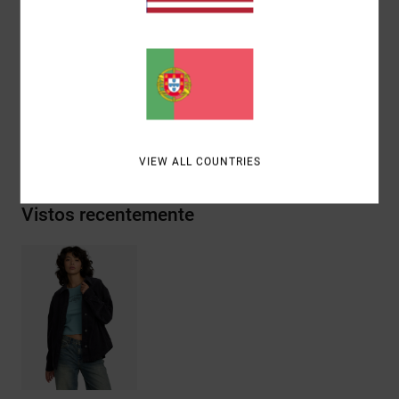
Junção traseira e pregas
Emblema metálico RVCA.
Materiais
[Tecido principal] 100% algodão
Envio& Devoluciones
VIEW ALL COUNTRIES
Vistos recentemente