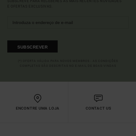
SUBSCREVE PARA RECEBERES AS MAIS RECENTES NOVIDADES
E OFERTAS EXCLUSIVAS.
SUBSCREVER
(*) OFERTA VÁLIDA PARA NOVOS MEMBROS - AS CONDIÇÕES
COMPLETAS SÃO DESCRITAS NO E-MAIL DE BOAS-VINDAS
ENCONTRE UMA LOJA
CONTACT US