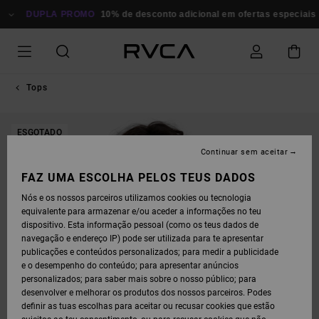
AVANÇAR
PARA
DUPLA PROMO
10% de desconto adicional em ofertas especiais
P
A
INFORMAÇÃO
DO
PRODUTO
Tops
ESGOTADO
Continuar sem aceitar
FAZ UMA ESCOLHA PELOS TEUS DADOS
Nós e os nossos parceiros utilizamos cookies ou tecnologia
equivalente para armazenar e/ou aceder a informações no teu
dispositivo. Esta informação pessoal (como os teus dados de
navegação e endereço IP) pode ser utilizada para te apresentar
publicações e conteúdos personalizados; para medir a publicidade
e o desempenho do conteúdo; para apresentar anúncios
personalizados; para saber mais sobre o nosso público; para
desenvolver e melhorar os produtos dos nossos parceiros. Podes
definir as tuas escolhas para aceitar ou recusar cookies que estão