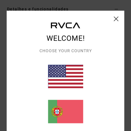
Detalhes e funcionalidades
T-shirt pólo de mangas curtas Preto Mulher
Estilo
23B011501
Código de Cor
blk
WELCOME!
Características
CHOOSE YOUR COUNTRY
Tecido:
Tecido de malha canelada numa mistura de
algodão e elastano
Corte:
Crop justo
Gola:
Gola em V
Mangas:
Mangas curtas
Fecho:
De enfiar pela cabeça
Materiais
95% algodão / 5% elastano
Envio& Devoluciones