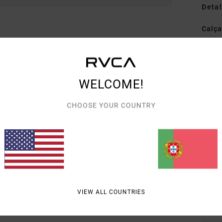
Detal
Calça
Estil
Carac
WELCOME!
T
L
CHOOSE YOUR COUNTRY
C
B
C
F
O
na b
VIEW ALL COUNTRIES
Mate