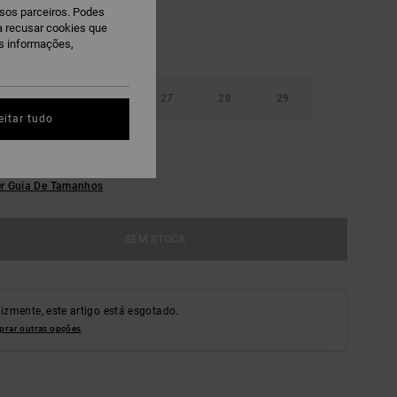
ssos parceiros. Podes
ra recusar cookies que
is informações,
25
26
27
28
29
eitar tudo
31
r Guia De Tamanhos
SEM STOCK
lizmente, este artigo está esgotado.
rar outras opções