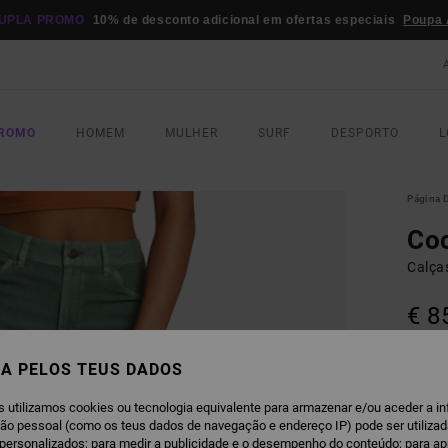
UPLA PROMO
10% de desconto adicional em ofertas especiais
Poupa 
PROMO
HOMEM
MULHER
SURF
DESPORTO
L
Página D
Co
Calças
€ 8
DUPLA
A PELOS TEUS DADOS
J
COR
s utilizamos cookies ou tecnologia equivalente para armazenar e/ou aceder a i
ção pessoal (como os teus dados de navegação e endereço IP) pode ser utilizad
personalizados; para medir a publicidade e o desempenho do conteúdo; para a