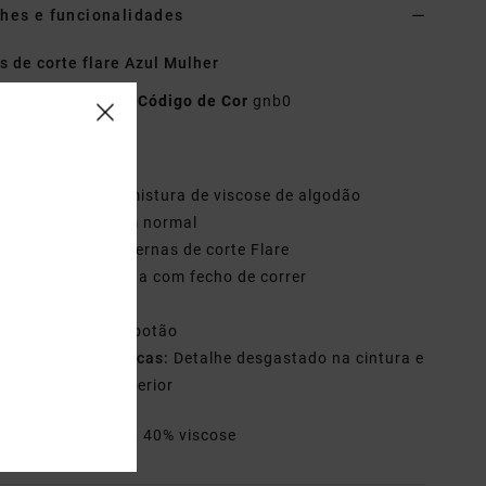
hes e funcionalidades
s de corte flare Azul Mulher
o
AVJNP00285
Código de Cor
gnb0
terísticas
ecido:
Tecido de mistura de viscose de algodão
avagem:
Lavagem normal
orte:
Justo com pernas de corte Flare
raguilha:
Braguilha com fecho de correr
intura:
Fixa
echo:
Fecho com botão
utras características:
Detalhe desgastado na cintura e
ainha da parte inferior
riais
60% algodão, 40% viscose