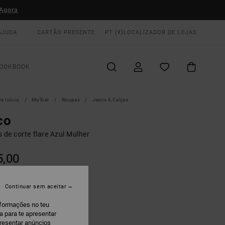
Agora
AJUDA
CARTÃO PRESENTE
PT (€)
LOCALIZADOR DE LOJAS
OOKBOOK
e Início
Mulher
Roupas
Jeans & Calças
co
 de corte flare Azul Mulher
5,00
 PROMO 10% EXTRA
Continuar sem aceitar
ade
nformações no teu
a para te apresentar
presentar anúncios