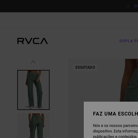
AVANÇAR
PARA
D
A
INFORMAÇÃO
DO
PRODUTO
DUPLA 
ESGOTADO
FAZ UMA ESCOLH
Nós e os nossos parceiro
dispositivo. Esta informa
publicações e conteúdos 