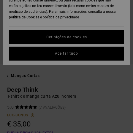
sujeitos ao teu consentimento, ou para recusar cookies que não
estão sujeitos ao teu consentimento (tais como certos cookies de
medição de audiências). Para mais informações, consulta a nossa
política de Cookies
e
política de privacidade
Definições de cookies
Aceitar tudo
Mangas Curtas
Deep Think
T-shirt de manga curta Azul homem
5.0
(7 AVALIAÇÕES)
ECO-BONUS
€ 35,00