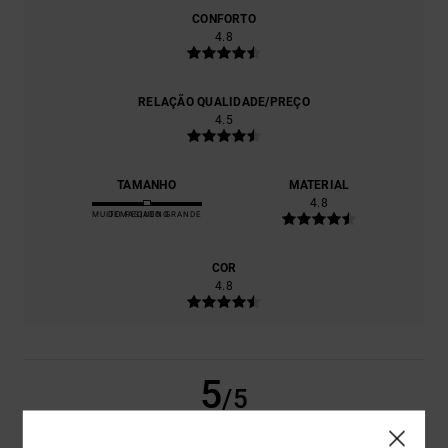
CONFORTO
4.8
RELAÇÃO QUALIDADE/PREÇO
4.5
TAMANHO
MATERIAL
4.8
MUITO PEQUENO
DEMASIADO GRANDE
COR
4.8
5
/5