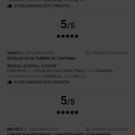
TAMANHO PERFEITO
MATERIAL
: 4
COR
: 4
/5
/5
EU RECOMENDO ESTE PRODUTO
5
/5
GANOT
29. SETEMBRO 2025
COMPRA VERIFICADA
EXCELENTE EM TERMOS DE COSTURAS
Mostrar original - Francês
CONFORTO
: 5
RELAÇÃO QUALIDADE/PREÇO
: 5
TAMANHO
:
/5
/5
TAMANHO PERFEITO
MATERIAL
: 5
COR
: 5
/5
/5
EU RECOMENDO ESTE PRODUTO
5
/5
MICHÈLE
27. SETEMBRO 2025
COMPRA VERIFICADA
CAMISETA SUPER BONITA, COM EXCELENTE ACABAMENTO