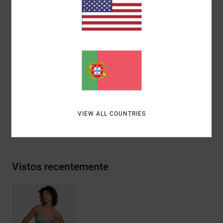
Gola:
Decote halter
Acolchoamento:
Removível
Alças:
Alças ajustáveis com laço
Cobertura:
Reduzida
Fecho:
Tiras
Materiais
80% nylon reciclado (poliamida) / 20%
elastano
VIEW ALL COUNTRIES
Envio& Devoluciones
Vistos recentemente