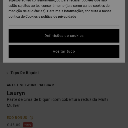
sujeitos ao teu consentimento, ou para recusar cookies que não
estão sujeitos ao teu consentimento (tais como certos cookies de
medição de audiências). Para mais informações, consulta a nossa
política de Cookies
e
política de privacidade
Definições de cookies
Aceitar tudo
Tops De Biquíni
ARTIST NETWORK PROGRAM
Lauryn
Parte de cima de biquíni com cobertura reduzida Multi
Mulher
ECO-BONUS
€ 45,00
46%