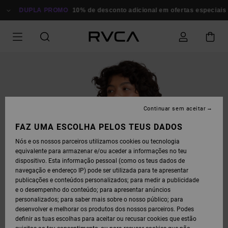
AVANÇAR
PARA
DUPLA PROMO
10% de desconto adicional em ofertas especiais
P
A
INFORMAÇÃO
DO
PRODUTO
Continuar sem aceitar
FAZ UMA ESCOLHA PELOS TEUS DADOS
Nós e os nossos parceiros utilizamos cookies ou tecnologia
equivalente para armazenar e/ou aceder a informações no teu
dispositivo. Esta informação pessoal (como os teus dados de
navegação e endereço IP) pode ser utilizada para te apresentar
publicações e conteúdos personalizados; para medir a publicidade
e o desempenho do conteúdo; para apresentar anúncios
personalizados; para saber mais sobre o nosso público; para
desenvolver e melhorar os produtos dos nossos parceiros. Podes
definir as tuas escolhas para aceitar ou recusar cookies que estão