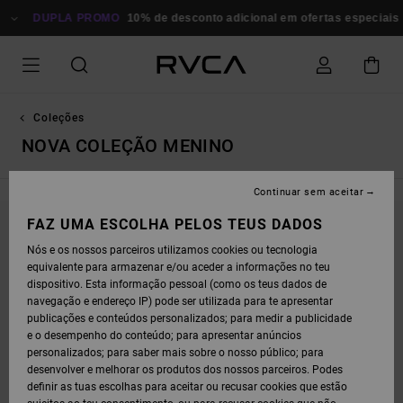
AVANÇAR
PARA
DUPLA PROMO
10% de desconto adicional em ofertas especiais
A
SELEÇÃO
DA
GRELHA
DE
PRODUTOS
Coleções
NOVA COLEÇÃO MENINO
Continuar sem aceitar
FAZ UMA ESCOLHA PELOS TEUS DADOS
FICA ATENTO/A, OS PRODUTOS VOLTAM EM
Nós e os nossos parceiros utilizamos cookies ou tecnologia
BREVE
equivalente para armazenar e/ou aceder a informações no teu
dispositivo. Esta informação pessoal (como os teus dados de
navegação e endereço IP) pode ser utilizada para te apresentar
publicações e conteúdos personalizados; para medir a publicidade
OPA, NÃO ENCONTRAMOS RESULTADOS PARA
e o desempenho do conteúdo; para apresentar anúncios
personalizados; para saber mais sobre o nosso público; para
A TUA PESQUISA.
desenvolver e melhorar os produtos dos nossos parceiros. Podes
NÃO TE PREOCUPES! EXPERIMENTA COM OUTRAS PALAVRAS-CHAVE OU
definir as tuas escolhas para aceitar ou recusar cookies que estão
EXPLORA AS NOSSAS CATEGORIAS PARA ENCONTRAR O QUE