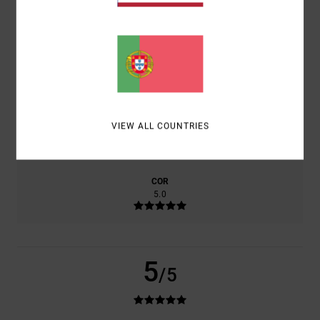
CONFORTO
5.0
RELAÇÃO QUALIDADE/PREÇO
5.0
TAMANHO
MATERIAL
VIEW ALL COUNTRIES
5.0
MUITO PEQUENO
DEMASIADO GRANDE
COR
5.0
5
/5