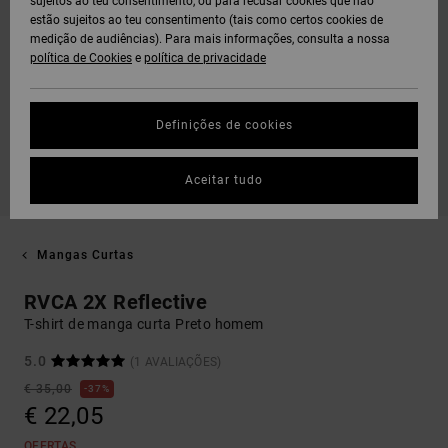
sujeitos ao teu consentimento, ou para recusar cookies que não
estão sujeitos ao teu consentimento (tais como certos cookies de
medição de audiências). Para mais informações, consulta a nossa
política de Cookies
e
política de privacidade
Definições de cookies
Aceitar tudo
Mangas Curtas
RVCA 2X Reflective
T-shirt de manga curta Preto homem
5.0
(1 AVALIAÇÕES)
€ 35,00
37%
€ 22,05
OFERTAS