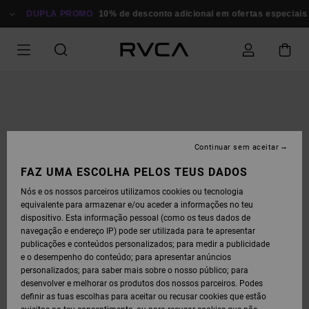
AVANÇAR
PARA
DUPLA PROMO
10% de desconto adicional em ofertas especiais
P
A
INFORMAÇÃO
DO
PRODUTO
Continuar sem aceitar
FAZ UMA ESCOLHA PELOS TEUS DADOS
Nós e os nossos parceiros utilizamos cookies ou tecnologia
equivalente para armazenar e/ou aceder a informações no teu
dispositivo. Esta informação pessoal (como os teus dados de
navegação e endereço IP) pode ser utilizada para te apresentar
publicações e conteúdos personalizados; para medir a publicidade
e o desempenho do conteúdo; para apresentar anúncios
personalizados; para saber mais sobre o nosso público; para
desenvolver e melhorar os produtos dos nossos parceiros. Podes
definir as tuas escolhas para aceitar ou recusar cookies que estão