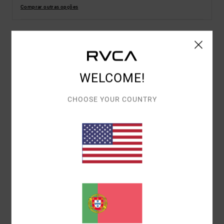
Comprar outras opções
Detalhes e funcionalidades
WELCOME!
T-shirt de mangas curtas Castanho Homem
Estilo
EVYZT00215
Código de Cor
dkh
CHOOSE YOUR COUNTRY
Características
Tecido:
100% algodão orgânico [200 g/m2]
Corte:
Descontraído
Gola:
Redonda canelada
Mangas:
Mangas curtas
Etiqueta da marca:
Serigrafia à frente e atrás
Materiais
[Tecido principal] 100% algodão orgânico