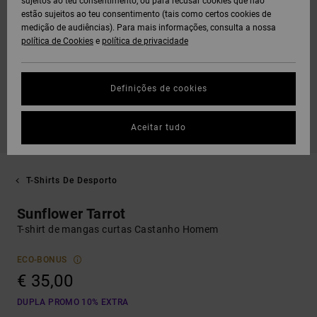
sujeitos ao teu consentimento, ou para recusar cookies que não
estão sujeitos ao teu consentimento (tais como certos cookies de
medição de audiências). Para mais informações, consulta a nossa
política de Cookies
e
política de privacidade
Definições de cookies
Aceitar tudo
T-Shirts De Desporto
Sunflower Tarrot
T-shirt de mangas curtas Castanho Homem
ECO-BONUS
€ 35,00
DUPLA PROMO 10% EXTRA