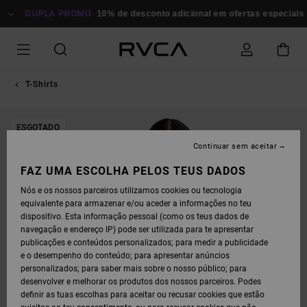
AVANÇAR
PARA
DUPLA PROMO
10% de desconto adicional em ofertas especiais
P
A
INFORMAÇÃO
DO
PRODUTO
T-Shirts
ESGOTADO
Continuar sem aceitar
FAZ UMA ESCOLHA PELOS TEUS DADOS
Nós e os nossos parceiros utilizamos cookies ou tecnologia
equivalente para armazenar e/ou aceder a informações no teu
dispositivo. Esta informação pessoal (como os teus dados de
navegação e endereço IP) pode ser utilizada para te apresentar
publicações e conteúdos personalizados; para medir a publicidade
e o desempenho do conteúdo; para apresentar anúncios
personalizados; para saber mais sobre o nosso público; para
desenvolver e melhorar os produtos dos nossos parceiros. Podes
definir as tuas escolhas para aceitar ou recusar cookies que estão