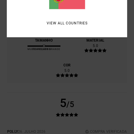
RELAÇÃO QUALIDADE/PREÇO
5.0
VIEW ALL COUNTRIES
TAMANHO
MATERIAL
5.0
MUITO PEQUENO
DEMASIADO GRANDE
COR
5.0
5
/5
POLLY
26. JULHO 2026
COMPRA VERIFICADA