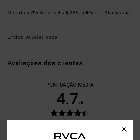
Materiais
[Tecido principal] 88% poliéster, 12% elastano
Envio& Devoluciones
Avaliações dos clientes
PONTUAÇÃO MÉDIA
4.7
/5
BASEADO EM
3 AVALIAÇÕES VERIFICADAS
DESDE MAIO
2026
100% DOS NOSSOS CLIENTES RECOMENDAM ESTE
PRODUTO