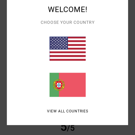
WELCOME!
CONFORTO
4.3
CHOOSE YOUR COUNTRY
RELAÇÃO QUALIDADE/PREÇO
4.7
TAMANHO
MATERIAL
4.3
MUITO PEQUENO
DEMASIADO GRANDE
COR
4.7
VIEW ALL COUNTRIES
5
/5