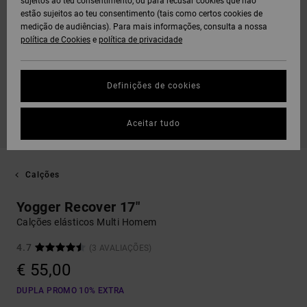
sujeitos ao teu consentimento, ou para recusar cookies que não
estão sujeitos ao teu consentimento (tais como certos cookies de
medição de audiências). Para mais informações, consulta a nossa
política de Cookies
e
política de privacidade
Definições de cookies
Aceitar tudo
Calções
Yogger Recover 17"
Calções elásticos Multi Homem
4.7
(3 AVALIAÇÕES)
€ 55,00
DUPLA PROMO 10% EXTRA