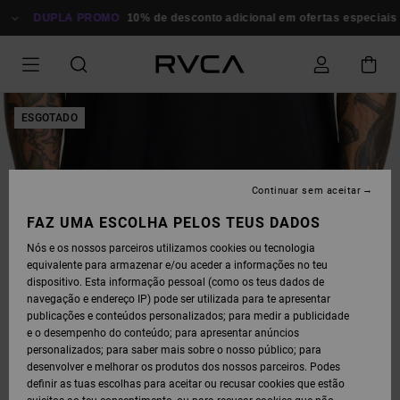
AVANÇAR
PARA
DUPLA PROMO
10% de desconto adicional em ofertas especiais
P
A
INFORMAÇÃO
DO
PRODUTO
ESGOTADO
Continuar sem aceitar
FAZ UMA ESCOLHA PELOS TEUS DADOS
Nós e os nossos parceiros utilizamos cookies ou tecnologia
equivalente para armazenar e/ou aceder a informações no teu
dispositivo. Esta informação pessoal (como os teus dados de
navegação e endereço IP) pode ser utilizada para te apresentar
publicações e conteúdos personalizados; para medir a publicidade
e o desempenho do conteúdo; para apresentar anúncios
personalizados; para saber mais sobre o nosso público; para
desenvolver e melhorar os produtos dos nossos parceiros. Podes
definir as tuas escolhas para aceitar ou recusar cookies que estão