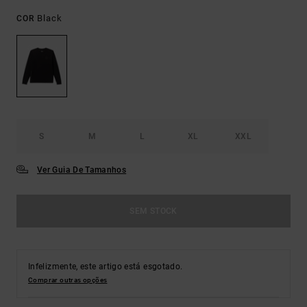
Black
COR
S
M
L
XL
XXL
Ver Guia De Tamanhos
SEM STOCK
Infelizmente, este artigo está esgotado.
Comprar outras opções