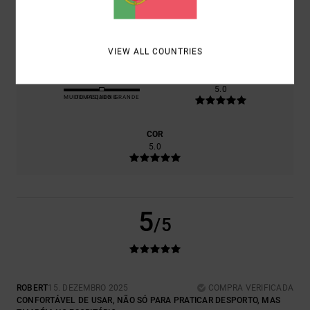
RELAÇÃO QUALIDADE/PREÇO
5.0
VIEW ALL COUNTRIES
TAMANHO
MATERIAL
5.0
MUITO PEQUENO
DEMASIADO GRANDE
COR
5.0
5
/5
ROBERT
15. DEZEMBRO 2025
COMPRA VERIFICADA
CONFORTÁVEL DE USAR, NÃO SÓ PARA PRATICAR DESPORTO, MAS