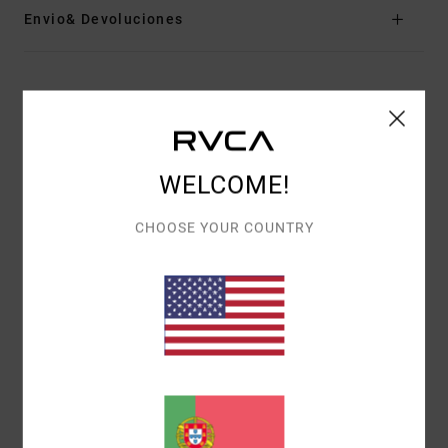
Envio& Devoluciones
Avaliações dos clientes
PONTUAÇÃO MÉDIA
WELCOME!
5.0
CHOOSE YOUR COUNTRY
/5
BASEADO EM
1 AVALIAÇÕES VERIFICADAS
DESDE
DEZEMBRO 2025
100% DOS NOSSOS CLIENTES RECOMENDAM ESTE
PRODUTO
CONFORTO
5.0