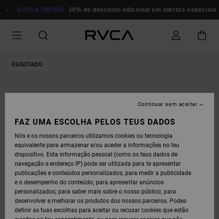
AVANÇAR
PARA
DUPLA PROMO
10% de desconto adicional em ofertas especiais
P
A
INFORMAÇÃO
DO
PRODUTO
ESGOTADO
Continuar sem aceitar
FAZ UMA ESCOLHA PELOS TEUS DADOS
Nós e os nossos parceiros utilizamos cookies ou tecnologia
equivalente para armazenar e/ou aceder a informações no teu
dispositivo. Esta informação pessoal (como os teus dados de
navegação e endereço IP) pode ser utilizada para te apresentar
publicações e conteúdos personalizados; para medir a publicidade
e o desempenho do conteúdo; para apresentar anúncios
personalizados; para saber mais sobre o nosso público; para
desenvolver e melhorar os produtos dos nossos parceiros. Podes
definir as tuas escolhas para aceitar ou recusar cookies que estão