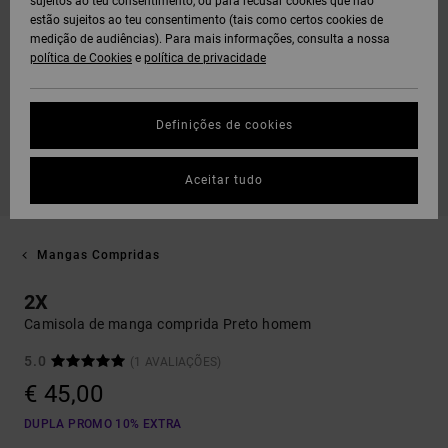
sujeitos ao teu consentimento, ou para recusar cookies que não
estão sujeitos ao teu consentimento (tais como certos cookies de
medição de audiências). Para mais informações, consulta a nossa
política de Cookies
e
política de privacidade
Definições de cookies
Aceitar tudo
Mangas Compridas
2X
Camisola de manga comprida Preto homem
5.0
(1 AVALIAÇÕES)
€ 45,00
DUPLA PROMO 10% EXTRA