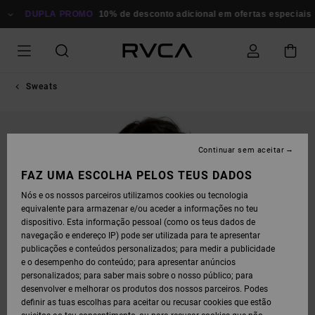
AVANÇAR
PARA
DUPLA PROMO
10% de desconto adicional em ofertas especiais
P
A
INFORMAÇÃO
DO
PRODUTO
Sweats
Continuar sem aceitar
FAZ UMA ESCOLHA PELOS TEUS DADOS
Nós e os nossos parceiros utilizamos cookies ou tecnologia
equivalente para armazenar e/ou aceder a informações no teu
dispositivo. Esta informação pessoal (como os teus dados de
navegação e endereço IP) pode ser utilizada para te apresentar
publicações e conteúdos personalizados; para medir a publicidade
e o desempenho do conteúdo; para apresentar anúncios
personalizados; para saber mais sobre o nosso público; para
desenvolver e melhorar os produtos dos nossos parceiros. Podes
definir as tuas escolhas para aceitar ou recusar cookies que estão