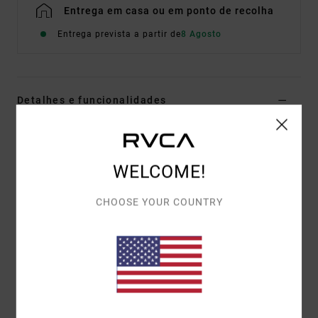
Entrega em casa ou em ponto de recolha
Entrega prevista a partir de
8 Agosto
Detalhes e funcionalidades
Sweatshirt Rosa mulher
Estilo
23B463502
Código de Cor
dtp
WELCOME!
Características
CHOOSE YOUR COUNTRY
Tecido:
mistura de algodão, poliéster e velo
Oversize
Decote relaxed redondo
Serigrafia por toda a peça.
Materiais
[Tecido principal] 80% algodão, 20% poliéster