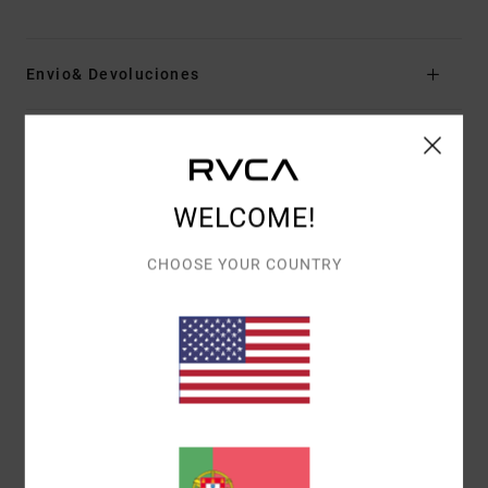
Envio& Devoluciones
Avaliações dos clientes
WELCOME!
PONTUAÇÃO MÉDIA
CHOOSE YOUR COUNTRY
5.0
/5
BASEADO EM
1 AVALIAÇÕES VERIFICADAS
DESDE
NOVEMBRO 2025
100% DOS NOSSOS CLIENTES RECOMENDAM ESTE
PRODUTO
CONFORTO