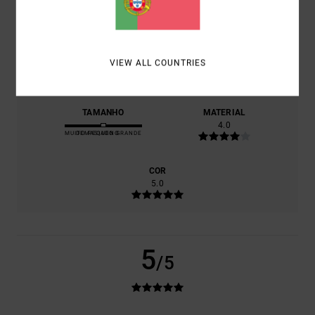
4.0
RELAÇÃO QUALIDADE/PREÇO
VIEW ALL COUNTRIES
3.0
TAMANHO
MATERIAL
4.0
MUITO PEQUENO
DEMASIADO GRANDE
COR
5.0
5
/5