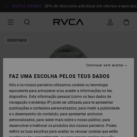
AVANÇAR
PARA
DUPLA PROMO
10% de desconto adicional em ofertas especiais
P
A
INFORMAÇÃO
DO
PRODUTO
ESGOTADO
Continuar sem aceitar
FAZ UMA ESCOLHA PELOS TEUS DADOS
Nós e os nossos parceiros utilizamos cookies ou tecnologia
equivalente para armazenar e/ou aceder a informações no teu
dispositivo. Esta informação pessoal (como os teus dados de
navegação e endereço IP) pode ser utilizada para te apresentar
publicações e conteúdos personalizados; para medir a publicidade
e o desempenho do conteúdo; para apresentar anúncios
personalizados; para saber mais sobre o nosso público; para
desenvolver e melhorar os produtos dos nossos parceiros. Podes
definir as tuas escolhas para aceitar ou recusar cookies que estão