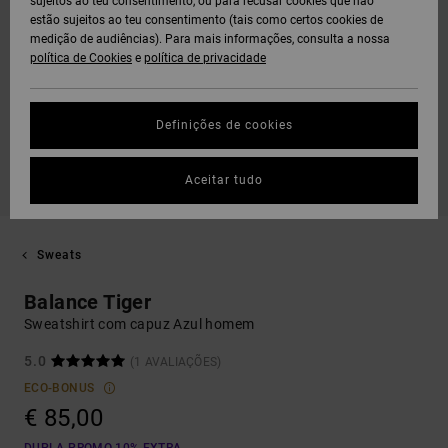
sujeitos ao teu consentimento, ou para recusar cookies que não
estão sujeitos ao teu consentimento (tais como certos cookies de
medição de audiências). Para mais informações, consulta a nossa
política de Cookies
e
política de privacidade
Definições de cookies
Aceitar tudo
Sweats
Balance Tiger
Sweatshirt com capuz Azul homem
5.0
(1 AVALIAÇÕES)
ECO-BONUS
€ 85,00