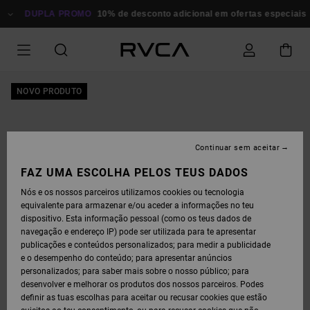
AVANÇAR
PARA
DUPLA PROMO
10% de desconto adicional em ofertas especiais
P
A
INFORMAÇÃO
DO
PRODUTO
NOVO PRODUTO
Continuar sem aceitar
FAZ UMA ESCOLHA PELOS TEUS DADOS
Nós e os nossos parceiros utilizamos cookies ou tecnologia
equivalente para armazenar e/ou aceder a informações no teu
dispositivo. Esta informação pessoal (como os teus dados de
navegação e endereço IP) pode ser utilizada para te apresentar
publicações e conteúdos personalizados; para medir a publicidade
e o desempenho do conteúdo; para apresentar anúncios
personalizados; para saber mais sobre o nosso público; para
desenvolver e melhorar os produtos dos nossos parceiros. Podes
definir as tuas escolhas para aceitar ou recusar cookies que estão