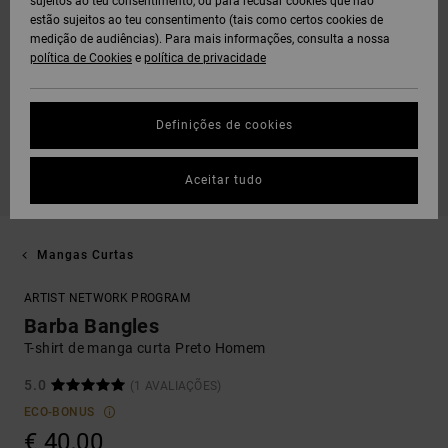
sujeitos ao teu consentimento, ou para recusar cookies que não
estão sujeitos ao teu consentimento (tais como certos cookies de
medição de audiências). Para mais informações, consulta a nossa
política de Cookies
e
política de privacidade
Definições de cookies
Aceitar tudo
Mangas Curtas
ARTIST NETWORK PROGRAM
Barba Bangles
T-shirt de manga curta Preto Homem
5.0
(1 AVALIAÇÕES)
ECO-BONUS
€ 40,00