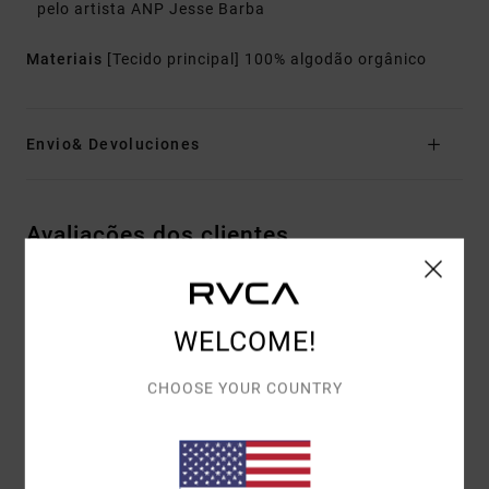
pelo artista ANP Jesse Barba
Materiais
[Tecido principal] 100% algodão orgânico
Envio& Devoluciones
Avaliações dos clientes
PONTUAÇÃO MÉDIA
WELCOME!
5.0
/5
CHOOSE YOUR COUNTRY
BASEADO EM
1 AVALIAÇÕES VERIFICADAS
DESDE JULHO
2026
100% DOS NOSSOS CLIENTES RECOMENDAM ESTE