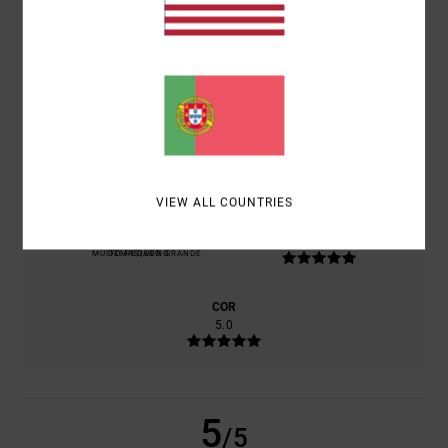
PRODUTO
CONFORTO
5.0
RELAÇÃO QUALIDADE/PREÇO
5.0
VIEW ALL COUNTRIES
TAMANHO
MATERIAL
5.0
MUITO PEQUENO
DEMASIADO GRANDE
COR
5.0
5
/5