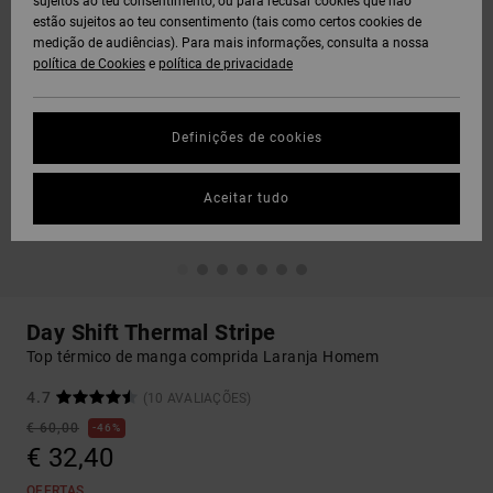
sujeitos ao teu consentimento, ou para recusar cookies que não
estão sujeitos ao teu consentimento (tais como certos cookies de
medição de audiências). Para mais informações, consulta a nossa
política de Cookies
e
política de privacidade
Definições de cookies
Aceitar tudo
Day Shift Thermal Stripe
Top térmico de manga comprida Laranja Homem
4.7
(10 AVALIAÇÕES)
€ 60,00
46%
€ 32,40
OFERTAS