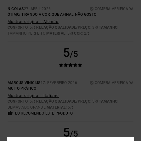
NICOLAS
27. ABRIL 2026
COMPRA VERIFICADA
ÓTIMO, TIRANDO A COR, QUE AFINAL NÃO GOSTO
Mostrar original - Alemão
CONFORTO
: 5
RELAÇÃO QUALIDADE/PREÇO
: 3
TAMANHO
:
/5
/5
TAMANHO PERFEITO
MATERIAL
: 5
COR
: 2
/5
/5
5
/5
MARCUS VINICIUS
17. FEVEREIRO 2026
COMPRA VERIFICADA
MUITO PRÁTICO
Mostrar original - Italiano
CONFORTO
: 5
RELAÇÃO QUALIDADE/PREÇO
: 5
TAMANHO
:
/5
/5
DEMASIADO GRANDE
MATERIAL
: 5
/5
EU RECOMENDO ESTE PRODUTO
5
/5