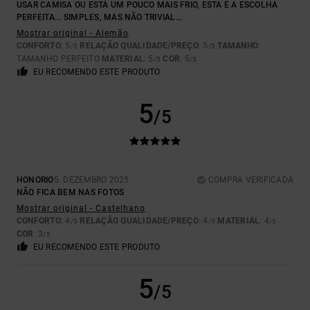
USAR CAMISA OU ESTÁ UM POUCO MAIS FRIO, ESTA É A ESCOLHA
PERFEITA... SIMPLES, MAS NÃO TRIVIAL...
Mostrar original - Alemão
CONFORTO
: 5
RELAÇÃO QUALIDADE/PREÇO
: 5
TAMANHO
:
/5
/5
TAMANHO PERFEITO
MATERIAL
: 5
COR
: 5
/5
/5
EU RECOMENDO ESTE PRODUTO
5
/5
HONORIO
5. DEZEMBRO 2025
COMPRA VERIFICADA
NÃO FICA BEM NAS FOTOS
Mostrar original - Castelhano
CONFORTO
: 4
RELAÇÃO QUALIDADE/PREÇO
: 4
MATERIAL
: 4
/5
/5
/5
COR
: 3
/5
EU RECOMENDO ESTE PRODUTO
5
/5