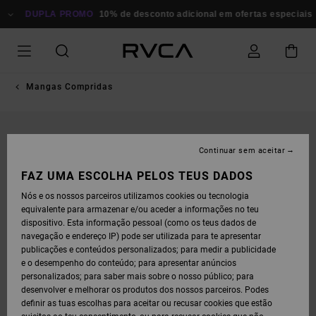
AVANÇAR
PARA
DUPLA PROMO
10% de desconto adicional em ofertas especiais
Po
A
INFORMAÇÃO
DO
PRODUTO
Mangas Compridas
Continuar sem aceitar
FAZ UMA ESCOLHA PELOS TEUS DADOS
Nós e os nossos parceiros utilizamos cookies ou tecnologia
equivalente para armazenar e/ou aceder a informações no teu
dispositivo. Esta informação pessoal (como os teus dados de
navegação e endereço IP) pode ser utilizada para te apresentar
publicações e conteúdos personalizados; para medir a publicidade
e o desempenho do conteúdo; para apresentar anúncios
personalizados; para saber mais sobre o nosso público; para
desenvolver e melhorar os produtos dos nossos parceiros. Podes
definir as tuas escolhas para aceitar ou recusar cookies que estão