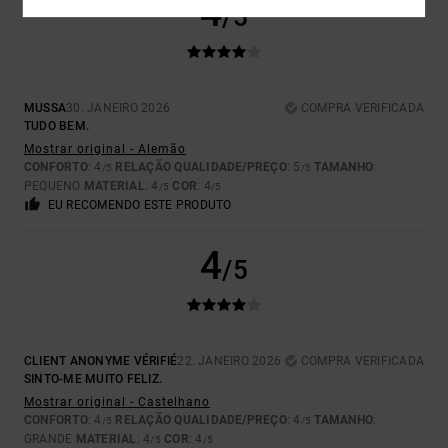
4
/5
MUSSA
30. JANEIRO 2026
COMPRA VERIFICADA
TUDO BEM.
Mostrar original - Alemão
CONFORTO
: 4
RELAÇÃO QUALIDADE/PREÇO
: 5
TAMANHO
:
/5
/5
PEQUENO
MATERIAL
: 4
COR
: 4
/5
/5
EU RECOMENDO ESTE PRODUTO
4
/5
CLIENT ANONYME VÉRIFIÉ
22. JANEIRO 2026
COMPRA VERIFICADA
SINTO-ME MUITO FELIZ.
Mostrar original - Castelhano
CONFORTO
: 4
RELAÇÃO QUALIDADE/PREÇO
: 4
TAMANHO
:
/5
/5
GRANDE
MATERIAL
: 4
COR
: 4
/5
/5