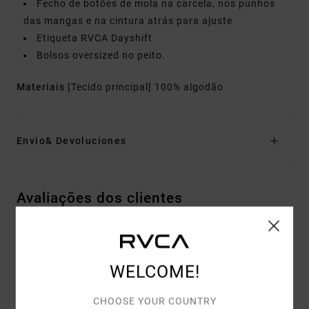
Fecho de botões de mola na carcela, nos punhos
das mangas e na cintura atrás para ajuste
Etiqueta RVCA Dayshift
Bolsos oversized no peito.
Materiais
[Tecido principal] 100% algodão
Envio& Devoluciones
Avaliações dos clientes
PONTUAÇÃO MÉDIA
5.0
WELCOME!
/5
CHOOSE YOUR COUNTRY