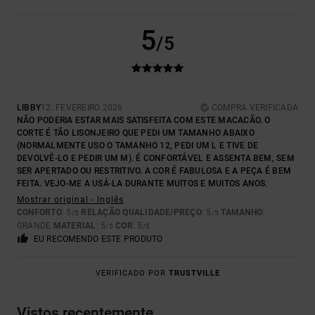
5
/5
LIBBY
12. FEVEREIRO 2026
COMPRA VERIFICADA
NÃO PODERIA ESTAR MAIS SATISFEITA COM ESTE MACACÃO. O
CORTE É TÃO LISONJEIRO QUE PEDI UM TAMANHO ABAIXO
(NORMALMENTE USO O TAMANHO 12, PEDI UM L E TIVE DE
DEVOLVÊ-LO E PEDIR UM M). É CONFORTÁVEL E ASSENTA BEM, SEM
SER APERTADO OU RESTRITIVO. A COR É FABULOSA E A PEÇA É BEM
FEITA. VEJO-ME A USÁ-LA DURANTE MUITOS E MUITOS ANOS.
Mostrar original - Inglês
CONFORTO
: 5
RELAÇÃO QUALIDADE/PREÇO
: 5
TAMANHO
:
/5
/5
GRANDE
MATERIAL
: 5
COR
: 5
/5
/5
EU RECOMENDO ESTE PRODUTO
VERIFICADO POR
TRUSTVILLE
Vistos recentemente