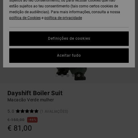
sujeitos ao teu consentimento, ou para recusar cookies que não
estão sujeitos ao teu consentimento (tais como certos cookies de
medição de audiências). Para mais informações, consulta a nossa
política de Cookies
e
política de privacidade
Definições de cookies
Aceitar tudo
Dayshift Boiler Suit
Macacão Verde mulher
5.0
(1 AVALIAÇÕES)
€ 150,00
46%
€ 81,00