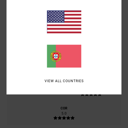
BASEADO EM
1 AVALIAÇÕES VERIFICADAS
DESDE
FEVEREIRO 2026
100% DOS NOSSOS CLIENTES RECOMENDAM ESTE
PRODUTO
CONFORTO
5.0
RELAÇÃO QUALIDADE/PREÇO
5.0
VIEW ALL COUNTRIES
TAMANHO
MATERIAL
5.0
MUITO PEQUENO
DEMASIADO GRANDE
COR
5.0