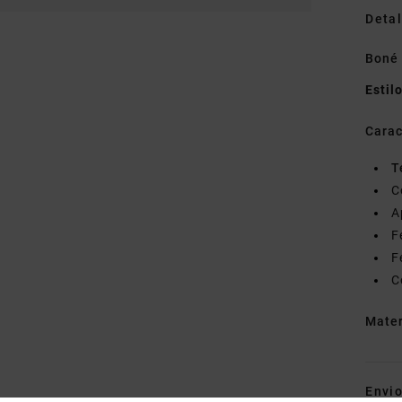
Detal
Boné
Estil
Carac
T
C
A
F
F
C
Mate
Envi