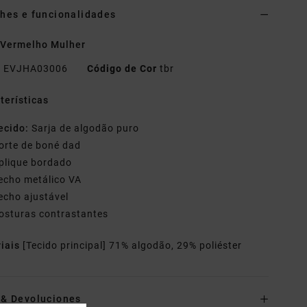
hes e funcionalidades
 Vermelho Mulher
o
EVJHA03006
Código de Cor
tbr
terísticas
ecido:
Sarja de algodão puro
orte de boné dad
plique bordado
echo metálico VA
echo ajustável
osturas contrastantes
riais
[Tecido principal] 71% algodão, 29% poliéster
o& Devoluciones