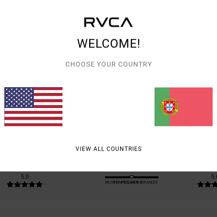
WELCOME!
CHOOSE YOUR COUNTRY
PONTUAÇÃO MÉDIA
5.0
/5
BASEADO EM
1 AVALIAÇÕES VERIFICADAS
DESDE MAIO 2026
100% DOS NOSSOS CLIENTES RECOMENDAM ESTE PRODUTO
VIEW ALL COUNTRIES
ÇÃO QUALIDADE/PREÇO
TAMANHO
MATE
5.0
5.
MUITO PEQUENO
DEMASIADO GRANDE