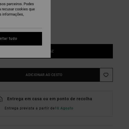
ssos parceiros. Podes
erra Brown
ra recusar cookies que
is informações,
eitar tudo
1SZ
ADICIONAR AO CESTO
Entrega em casa ou em ponto de recolha
Entrega prevista a partir de
10 Agosto