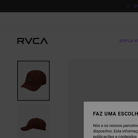
AVANÇAR
PARA
D
A
INFORMAÇÃO
DO
PRODUTO
DUPLA 
FAZ UMA ESCOLH
Nós e os nossos parceiro
dispositivo. Esta informa
publicações e conteúdos 