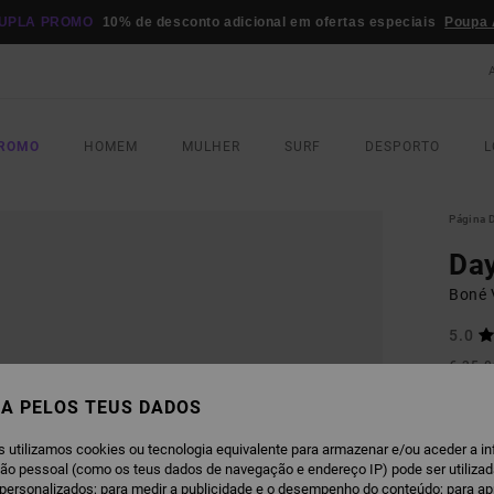
UPLA PROMO
10% de desconto adicional em ofertas especiais
Poupa 
PROMO
HOMEM
MULHER
SURF
DESPORTO
L
Página D
Day
Boné 
5.0
€ 35,
€ 2
A PELOS TEUS DADOS
OFERT
s utilizamos cookies ou tecnologia equivalente para armazenar e/ou aceder a i
DUPLA
ção pessoal (como os teus dados de navegação e endereço IP) pode ser utilizad
personalizados; para medir a publicidade e o desempenho do conteúdo; para a