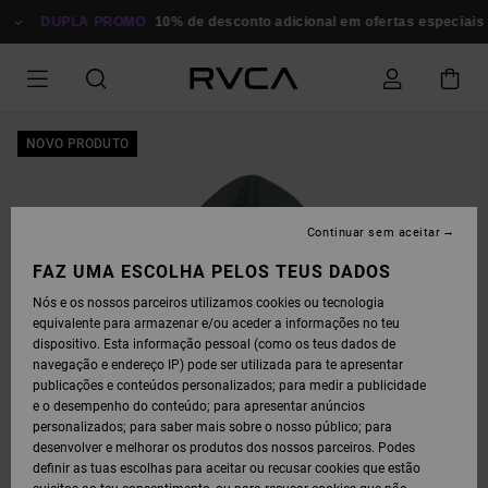
AVANÇAR
PARA
DUPLA PROMO
10% de desconto adicional em ofertas especiais
P
A
INFORMAÇÃO
DO
PRODUTO
NOVO PRODUTO
Continuar sem aceitar
FAZ UMA ESCOLHA PELOS TEUS DADOS
Nós e os nossos parceiros utilizamos cookies ou tecnologia
equivalente para armazenar e/ou aceder a informações no teu
dispositivo. Esta informação pessoal (como os teus dados de
navegação e endereço IP) pode ser utilizada para te apresentar
publicações e conteúdos personalizados; para medir a publicidade
e o desempenho do conteúdo; para apresentar anúncios
personalizados; para saber mais sobre o nosso público; para
desenvolver e melhorar os produtos dos nossos parceiros. Podes
definir as tuas escolhas para aceitar ou recusar cookies que estão