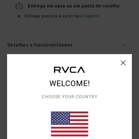
Entrega em casa ou em ponto de recolha
Entrega prevista a partir de
12 Agosto
Detalhes e funcionalidades
Sweatshirt com capuz Azul Homem
Estilo
EVYSF00170
Código de Cor
gny0
WELCOME!
Características
Tecido:
75% algodão, 25% algodão reciclado [400
CHOOSE YOUR COUNTRY
g/m2]
Corte:
relaxed
Detalhes:
estampado frontal bordada
Mistura de arte estampada e bordada atrás