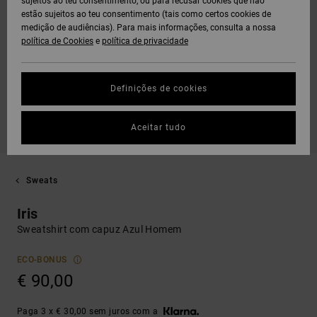
sujeitos ao teu consentimento, ou para recusar cookies que não
estão sujeitos ao teu consentimento (tais como certos cookies de
medição de audiências). Para mais informações, consulta a nossa
política de Cookies
e
política de privacidade
Definições de cookies
Aceitar tudo
Sweats
Iris
Sweatshirt com capuz Azul Homem
ECO-BONUS
€ 90,00
Paga 3 x € 30,00 sem juros com a