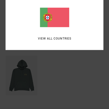
Materiais
[Tecido principal] 75% algodão, 25% algodão
reciclado
Envio& Devoluciones
VIEW ALL COUNTRIES
Vistos recentemente