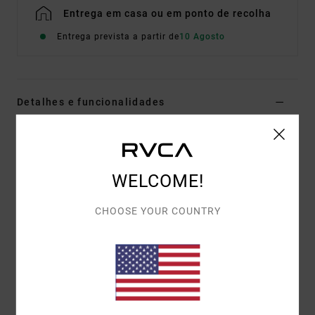
Entrega em casa ou em ponto de recolha
Entrega prevista a partir de
10 Agosto
Detalhes e funcionalidades
T-shirt de manga curta Castanho Homem
Estilo
EVYZT00379
Código de Cor
ptk
WELCOME!
Características
CHOOSE YOUR COUNTRY
Tecido:
100% algodão orgânico [200 g/m2]
Corte:
descontraído
Gola:
gola redonda em malha canelada fina
Gráfico:
ilustrações impressas na frente e no verso
com bordado em chenille