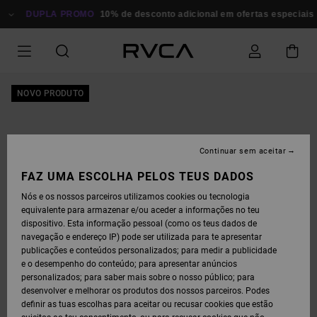
AVANÇAR
PARA
DUPLA PROMO
10% de desconto adicional em ofertas especiais
P
A
INFORMAÇÃO
DO
PRODUTO
NOVO PRODUTO
Continuar sem aceitar
FAZ UMA ESCOLHA PELOS TEUS DADOS
Nós e os nossos parceiros utilizamos cookies ou tecnologia
equivalente para armazenar e/ou aceder a informações no teu
dispositivo. Esta informação pessoal (como os teus dados de
navegação e endereço IP) pode ser utilizada para te apresentar
publicações e conteúdos personalizados; para medir a publicidade
e o desempenho do conteúdo; para apresentar anúncios
personalizados; para saber mais sobre o nosso público; para
desenvolver e melhorar os produtos dos nossos parceiros. Podes
definir as tuas escolhas para aceitar ou recusar cookies que estão