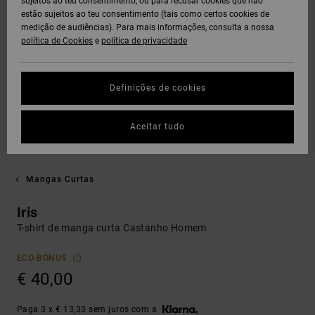
sujeitos ao teu consentimento, ou para recusar cookies que não
estão sujeitos ao teu consentimento (tais como certos cookies de
medição de audiências). Para mais informações, consulta a nossa
política de Cookies
e
política de privacidade
Definições de cookies
Aceitar tudo
Mangas Curtas
Iris
T-shirt de manga curta Castanho Homem
ECO-BONUS
€ 40,00
Paga 3 x € 13,33 sem juros com a