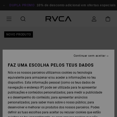
AVANÇAR
PARA
DUPLA PROMO
10% de desconto adicional em ofertas especiais
P
A
INFORMAÇÃO
DO
PRODUTO
NOVO PRODUTO
Continuar sem aceitar
FAZ UMA ESCOLHA PELOS TEUS DADOS
Nós e os nossos parceiros utilizamos cookies ou tecnologia
equivalente para armazenar e/ou aceder a informações no teu
dispositivo. Esta informação pessoal (como os teus dados de
navegação e endereço IP) pode ser utilizada para te apresentar
publicações e conteúdos personalizados; para medir a publicidade
e o desempenho do conteúdo; para apresentar anúncios
personalizados; para saber mais sobre o nosso público; para
desenvolver e melhorar os produtos dos nossos parceiros. Podes
definir as tuas escolhas para aceitar ou recusar cookies que estão