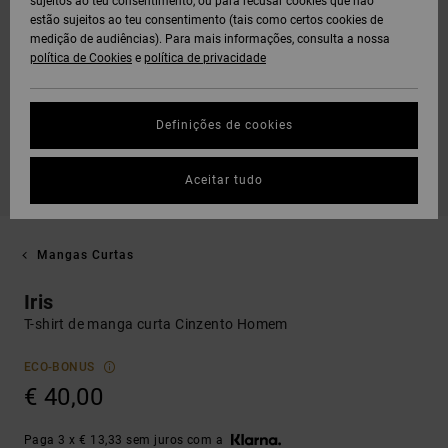
sujeitos ao teu consentimento, ou para recusar cookies que não
estão sujeitos ao teu consentimento (tais como certos cookies de
medição de audiências). Para mais informações, consulta a nossa
política de Cookies
e
política de privacidade
Definições de cookies
Aceitar tudo
Mangas Curtas
Iris
T-shirt de manga curta Cinzento Homem
ECO-BONUS
€ 40,00
Paga 3 x € 13,33 sem juros com a