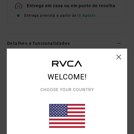
Entrega em casa ou em ponto de recolha
Entrega prevista a partir de
10 Agosto
Detalhes e funcionalidades
T-shirt de manga curta Cinzento Homem
Estilo
EVYZT00379
Código de Cor
sle
WELCOME!
Características
CHOOSE YOUR COUNTRY
Tecido:
100% algodão orgânico [200 g/m2]
Corte:
descontraído
Gola:
gola redonda em malha canelada fina
Gráfico:
ilustrações impressas na frente e no verso
com bordado em chenille