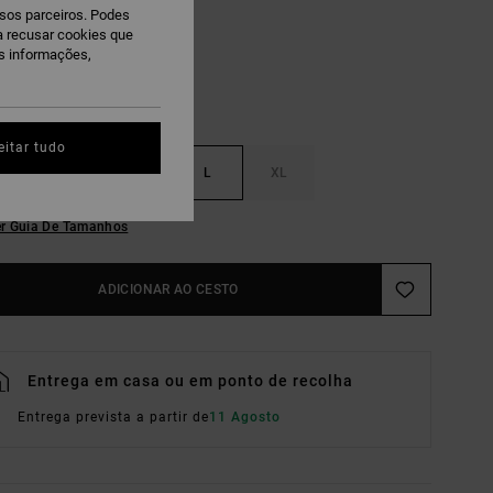
ssos parceiros. Podes
ra recusar cookies que
is informações,
eitar tudo
S
M
L
XL
r Guia De Tamanhos
ADICIONAR AO CESTO
Entrega em casa ou em ponto de recolha
Entrega prevista a partir de
11 Agosto