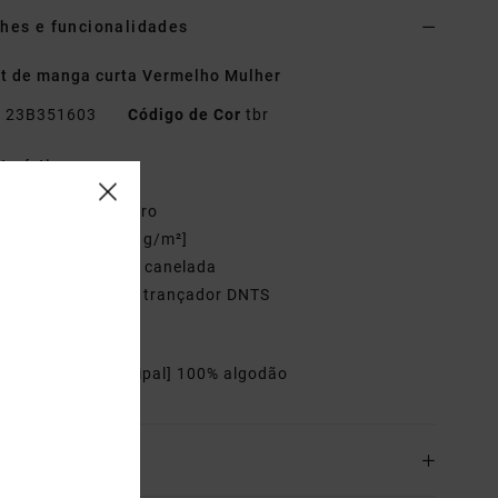
hes e funcionalidades
rt de manga curta Vermelho Mulher
o
23B351603
Código de Cor
tbr
terísticas
ecido:
Algodão puro
ecido:
Jérsei [180 g/m²]
olarinho de malha canelada
ostura com ponto trançador DNTS
ordado à frente
riais
[Tecido principal] 100% algodão
o& Devoluciones