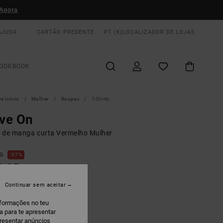
Agora
AJUDA
CARTÃO PRESENTE
PT (€)
LOCALIZADOR DE LOJAS
OOKBOOK
e Início
Mulher
Roupas
T-Shirts
ve On
rt de manga curta Vermelho Mulher
00
37%
2,05
AS
Continuar sem aceitar
 PROMO 10% EXTRA
nformações no teu
a para te apresentar
erra Brown
presentar anúncios