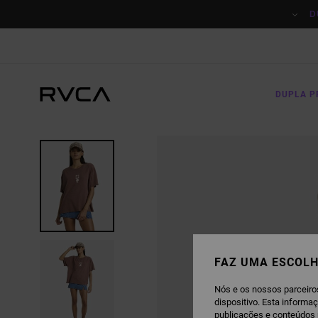
AVANÇAR
PARA
D
A
INFORMAÇÃO
DO
PRODUTO
DUPLA 
FAZ UMA ESCOLH
Nós e os nossos parceiro
dispositivo. Esta informa
publicações e conteúdos 