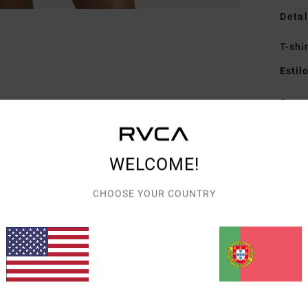
Detal
T-shi
Estil
Carac
T
T
WELCOME!
C
C
CHOOSE YOUR COUNTRY
B
Mate
Envi