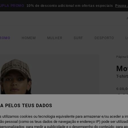
UPLA PROMO
10% de desconto adicional em ofertas especiais
Poupa 
PROMO
HOMEM
MULHER
SURF
DESPORTO
L
Página D
Mo
T-shi
€ 35,
€ 2
A PELOS TEUS DADOS
OFERT
DUPLA
s utilizamos cookies ou tecnologia equivalente para armazenar e/ou aceder a i
ção pessoal (como os teus dados de navegação e endereço IP) pode ser utilizad
T
personalizados; para medir a publicidade e o desempenho do conteúdo; para a
COR