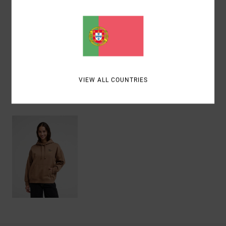
Materiais
[Tecido principal] 75% algodão, 25% algodão
reciclado
Envio& Devoluciones
VIEW ALL COUNTRIES
Vistos recentemente