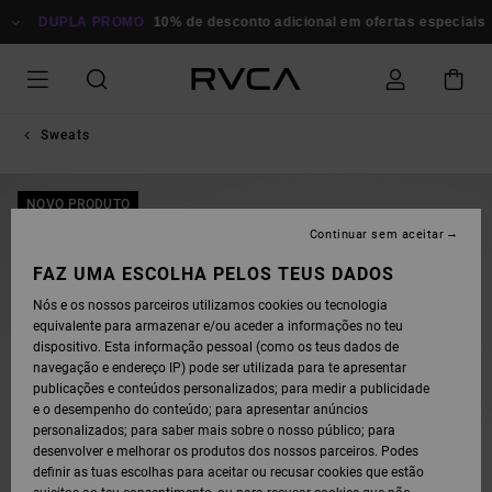
AVANÇAR
PARA
DUPLA PROMO
10% de desconto adicional em ofertas especiais
P
A
INFORMAÇÃO
DO
PRODUTO
Sweats
NOVO PRODUTO
Continuar sem aceitar
FAZ UMA ESCOLHA PELOS TEUS DADOS
Nós e os nossos parceiros utilizamos cookies ou tecnologia
equivalente para armazenar e/ou aceder a informações no teu
dispositivo. Esta informação pessoal (como os teus dados de
navegação e endereço IP) pode ser utilizada para te apresentar
publicações e conteúdos personalizados; para medir a publicidade
e o desempenho do conteúdo; para apresentar anúncios
personalizados; para saber mais sobre o nosso público; para
desenvolver e melhorar os produtos dos nossos parceiros. Podes
definir as tuas escolhas para aceitar ou recusar cookies que estão