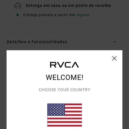
Entrega em casa ou em ponto de recolha
Entrega prevista a partir de
8 Agosto
Detalhes e funcionalidades
Sweatshirt com capuz Castanho Mulher
Estilo
EVJSF00120
Código de Cor
cca
WELCOME!
Características
Tecido:
75% algodão, 25% algodão reciclado [350
CHOOSE YOUR COUNTRY
g/m2]
Corte:
relaxed
Detalhes:
estampado impressa com detalhes
bordados