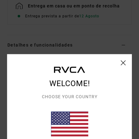
Entrega em casa ou em ponto de recolha
Entrega prevista a partir de
12 Agosto
Detalhes e funcionalidades
T-shirt de manga curta Vermelho Homem
Estilo
EVYZT00393
Código de Cor
rde
WELCOME!
Características
Tecido:
algodão [200 g/m2]
CHOOSE YOUR COUNTRY
Corte:
descontraído
Gola:
gola redonda em malha canelada fina
Bolsos:
bolso único no peito
Design gráfico:
etiqueta com o logotipo bordado no
peito e estampa nas costas