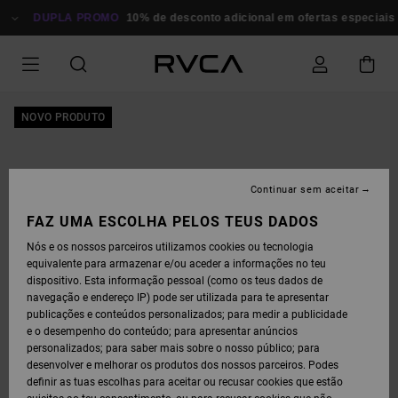
AVANÇAR
PARA
DUPLA PROMO
10% de desconto adicional em ofertas especiais
P
A
INFORMAÇÃO
DO
PRODUTO
NOVO PRODUTO
Continuar sem aceitar
FAZ UMA ESCOLHA PELOS TEUS DADOS
Nós e os nossos parceiros utilizamos cookies ou tecnologia
equivalente para armazenar e/ou aceder a informações no teu
dispositivo. Esta informação pessoal (como os teus dados de
navegação e endereço IP) pode ser utilizada para te apresentar
publicações e conteúdos personalizados; para medir a publicidade
e o desempenho do conteúdo; para apresentar anúncios
personalizados; para saber mais sobre o nosso público; para
desenvolver e melhorar os produtos dos nossos parceiros. Podes
definir as tuas escolhas para aceitar ou recusar cookies que estão