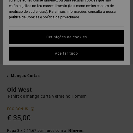
sujeitos ao teu consentimento, ou para recusar cookies que não
estão sujeitos ao teu consentimento (tais como certos cookies de
medição de audiências). Para mais informações, consulta a nossa
política de Cookies
e
política de privacidade
Definições de cookies
Aceitar tudo
Mangas Curtas
Old West
T-shirt de manga curta Vermelho Homem
ECO-BONUS
€ 35,00
Paga 3 x € 11,67 sem juros com a