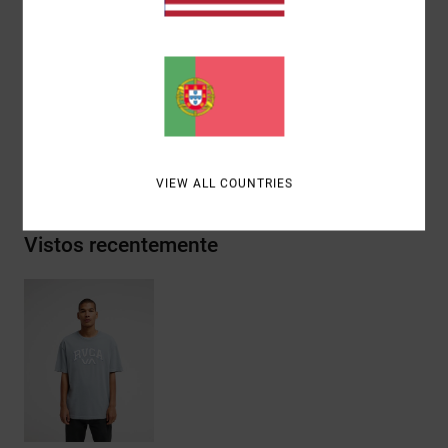
Gráfico:
gráfico com logótipo aplicado centrado na
frente
Materiais
[Tecido principal] 100% algodão orgânico
Envio& Devoluciones
VIEW ALL COUNTRIES
Vistos recentemente