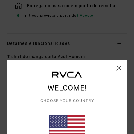
Entrega em casa ou em ponto de recolha
Entrega prevista a partir de
8 Agosto
Detalhes e funcionalidades
T-shirt de manga curta Azul Homem
Estilo
EVYZT00396
Código de Cor
mon
Características
WELCOME!
Tecido:
100% algodão orgânico tingido com
pigmento [220 g/m2]
CHOOSE YOUR COUNTRY
Corte:
descontraído
Gola:
gola redonda em malha canelada fina
Detalhes:
fendas laterais na bainha inferior com
fita de reforço.