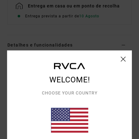
Entrega em casa ou em ponto de recolha
Entrega prevista a partir de
10 Agosto
Detalhes e funcionalidades
T-shirt de manga curta Castanho Homem
Estilo
EVYZT00381
Código de Cor
woo
WELCOME!
Características
CHOOSE YOUR COUNTRY
Tecido:
100% algodão orgânico [200 g/m2]
Corte:
descontraído
Gola:
gola redonda em malha canelada fina
Arte:
ilustrações impressas na frente e no verso
com detalhes em tinta relevo.