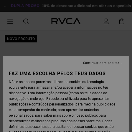
AVANÇAR
PARA
DUPLA PROMO
10% de desconto adicional em ofertas especiais
P
A
INFORMAÇÃO
DO
PRODUTO
NOVO PRODUTO
Continuar sem aceitar
FAZ UMA ESCOLHA PELOS TEUS DADOS
Nós e os nossos parceiros utilizamos cookies ou tecnologia
equivalente para armazenar e/ou aceder a informações no teu
dispositivo. Esta informação pessoal (como os teus dados de
navegação e endereço IP) pode ser utilizada para te apresentar
publicações e conteúdos personalizados; para medir a publicidade
e o desempenho do conteúdo; para apresentar anúncios
personalizados; para saber mais sobre o nosso público; para
desenvolver e melhorar os produtos dos nossos parceiros. Podes
definir as tuas escolhas para aceitar ou recusar cookies que estão