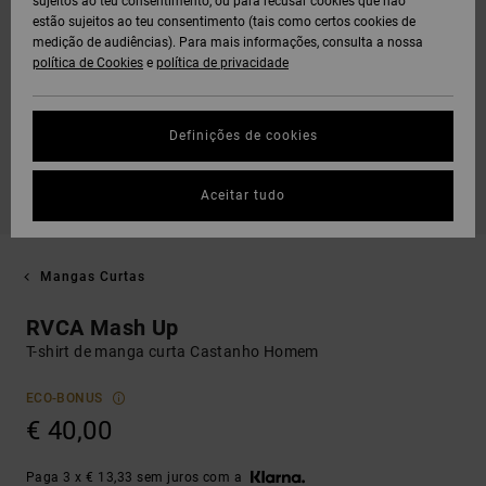
sujeitos ao teu consentimento, ou para recusar cookies que não
estão sujeitos ao teu consentimento (tais como certos cookies de
medição de audiências). Para mais informações, consulta a nossa
política de Cookies
e
política de privacidade
Definições de cookies
Aceitar tudo
Mangas Curtas
RVCA Mash Up
T-shirt de manga curta Castanho Homem
ECO-BONUS
€ 40,00
Paga 3 x € 13,33 sem juros com a