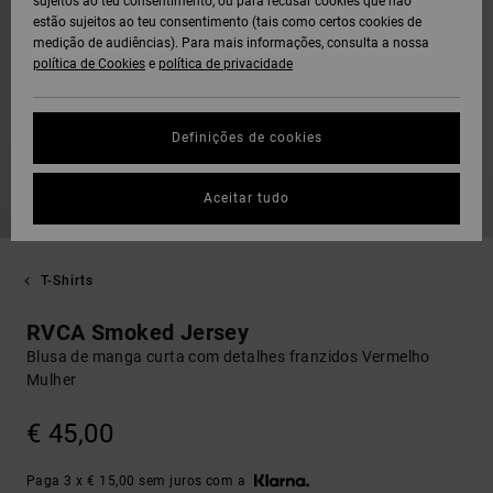
sujeitos ao teu consentimento, ou para recusar cookies que não
estão sujeitos ao teu consentimento (tais como certos cookies de
medição de audiências). Para mais informações, consulta a nossa
política de Cookies
e
política de privacidade
Definições de cookies
Aceitar tudo
T-Shirts
RVCA Smoked Jersey
Blusa de manga curta com detalhes franzidos Vermelho
Mulher
€ 45,00
Paga 3 x € 15,00 sem juros com a