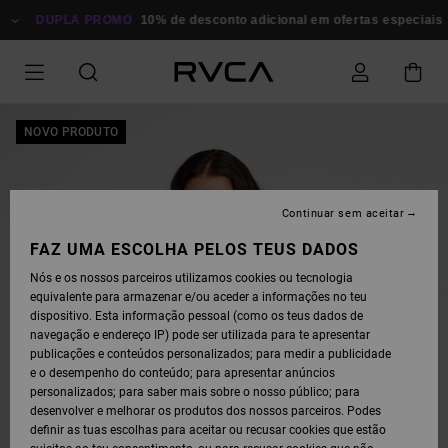
AVANÇAR
PARA
DUPLA PROMO
10% de desconto adicional em ofertas especiais
P
A
INFORMAÇÃO
DO
PRODUTO
NOVO PRODUTO
Continuar sem aceitar
FAZ UMA ESCOLHA PELOS TEUS DADOS
Nós e os nossos parceiros utilizamos cookies ou tecnologia
equivalente para armazenar e/ou aceder a informações no teu
dispositivo. Esta informação pessoal (como os teus dados de
navegação e endereço IP) pode ser utilizada para te apresentar
publicações e conteúdos personalizados; para medir a publicidade
e o desempenho do conteúdo; para apresentar anúncios
personalizados; para saber mais sobre o nosso público; para
desenvolver e melhorar os produtos dos nossos parceiros. Podes
definir as tuas escolhas para aceitar ou recusar cookies que estão