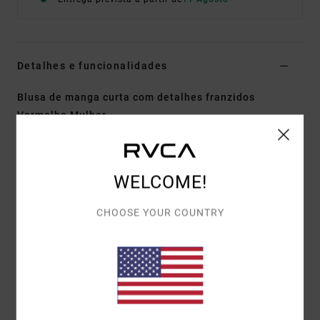
Detalhes e funcionalidades
Blusa de manga curta com detalhes franzidos
Vermelho Mulher
Estilo
EVJKT03012
Código de Cor
rqn0
Características
WELCOME!
Tecido Eco-Consciente:
tecido de malha em
CHOOSE YOUR COUNTRY
poliéster
Corte:
cintado
Detalhes:
viés contrastante na gola e barra com
babados.
Gráfico:
logotipo impresso