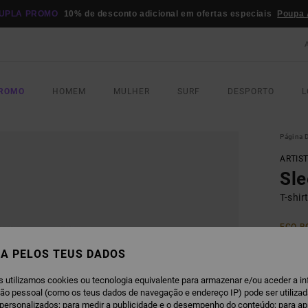
UPLA PROMO
10% de desconto adicional em ofertas especiais
Poupa 
PROMO
HOMEM
MULHER
SURF
DESPORTO
L
Página D
ARTIS
Sle
T-shi
ECO-B
€ 3
A PELOS TEUS DADOS
Paga 3
s utilizamos cookies ou tecnologia equivalente para armazenar e/ou aceder a i
ção pessoal (como os teus dados de navegação e endereço IP) pode ser utilizad
personalizados; para medir a publicidade e o desempenho do conteúdo; para a