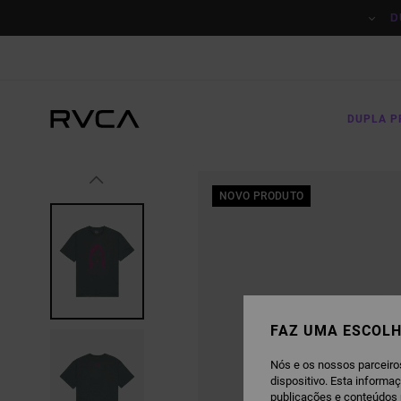
AVANÇAR
PARA
D
A
INFORMAÇÃO
DO
PRODUTO
DUPLA 
NOVO PRODUTO
FAZ UMA ESCOLH
Nós e os nossos parceiro
dispositivo. Esta informa
publicações e conteúdos 