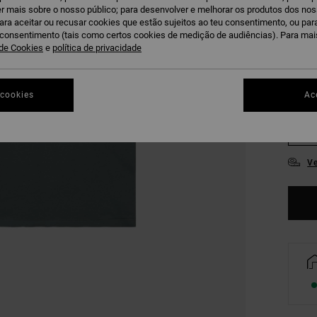
r mais sobre o nosso público; para desenvolver e melhorar os produtos dos no
B
COR
para aceitar ou recusar cookies que estão sujeitos ao teu consentimento, ou pa
u consentimento (tais como certos cookies de medição de audiências). Para ma
 de Cookies
e
política de privacidade
 cookies
Ac
XS
Ve