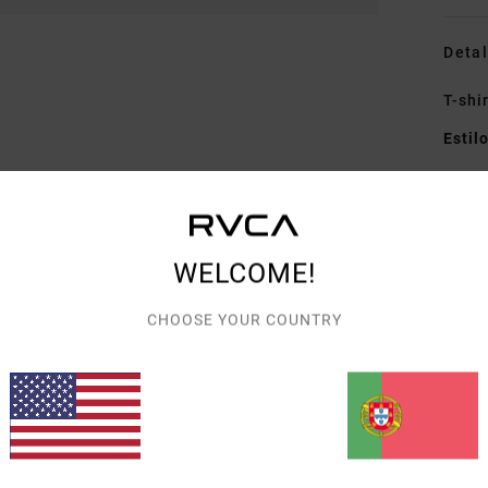
Detal
T-shi
Estil
Carac
T
C
WELCOME!
G
G
CHOOSE YOUR COUNTRY
Ed 
Mate
Envi