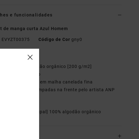
hes e funcionalidades
rt de manga curta Azul Homem
o
EVYZT00375
Código de Cor
gny0
terísticas
ecido:
100% algodão orgânico [200 g/m2]
orte:
descontraído
ola:
gola redonda em malha canelada fina
ráfico:
artes estampadas na frente pelo artista ANP
Templeton
riais
[Tecido principal] 100% algodão orgânico
o& Devoluciones