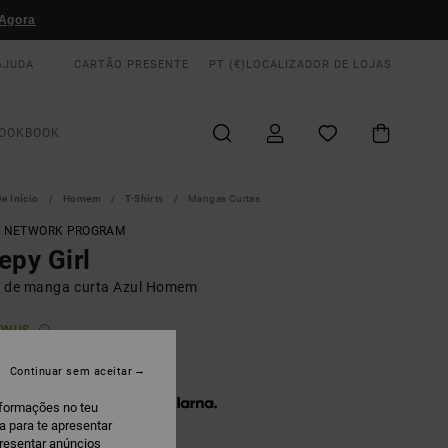
Agora
AJUDA
CARTÃO PRESENTE
PT (€)
LOCALIZADOR DE LOJAS
OOKBOOK
e Início
Homem
T-Shirts
Mangas Curtas
T NETWORK PROGRAM
epy Girl
rt de manga curta Azul Homem
ONUS
5,00
Continuar sem aceitar
 x € 11,67 sem juros com a
nformações no teu
a para te apresentar
presentar anúncios