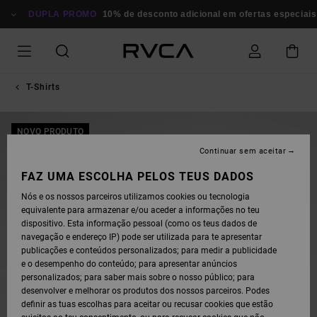
AVANÇAR
PARA
DUPLA PROMO
10% de desconto adicional em ofertas especiais
A
INFORMAÇÃO
DO
PRODUTO
T-Shirts
NOVO PRODUTO
Continuar sem aceitar
FAZ UMA ESCOLHA PELOS TEUS DADOS
Nós e os nossos parceiros utilizamos cookies ou tecnologia
equivalente para armazenar e/ou aceder a informações no teu
dispositivo. Esta informação pessoal (como os teus dados de
navegação e endereço IP) pode ser utilizada para te apresentar
publicações e conteúdos personalizados; para medir a publicidade
e o desempenho do conteúdo; para apresentar anúncios
personalizados; para saber mais sobre o nosso público; para
desenvolver e melhorar os produtos dos nossos parceiros. Podes
definir as tuas escolhas para aceitar ou recusar cookies que estão