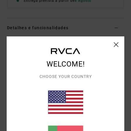
Entrega prevista a partir de
8 Agosto
Detalhes e funcionalidades
T-shirt de manga curta Branco Mulher
Estilo
EVJZT00185
Código de Cor
clo
WELCOME!
Características
Tecido:
algodão orgânico [160 g/m2]
CHOOSE YOUR COUNTRY
Corte:
largo e descontraído
Detalhes:
estampado frontal impressa em
serigrafia
Materiais
[Tecido principal] 100% algodão orgânico