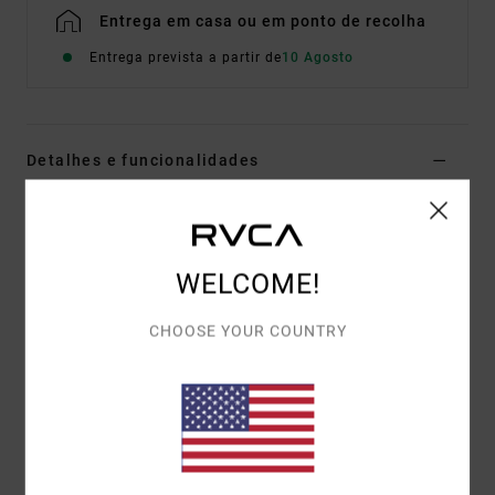
Entrega em casa ou em ponto de recolha
Entrega prevista a partir de
10 Agosto
Detalhes e funcionalidades
Sweatshirt com capuz Castanho Homem
Estilo
EVYSF00164
Código de Cor
woo
WELCOME!
Características
CHOOSE YOUR COUNTRY
Composição:
75% algodão, 25% algodão reciclado
Corte:
relaxed
Detalhes:
estampado frontal bordada
Mistura de arte estampada e bordada atrás
Materiais
[Tecido principal] 75% algodão, 25% algodão