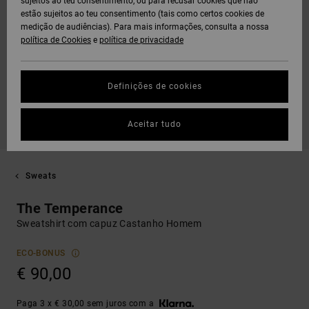
sujeitos ao teu consentimento, ou para recusar cookies que não
estão sujeitos ao teu consentimento (tais como certos cookies de
medição de audiências). Para mais informações, consulta a nossa
política de Cookies
e
política de privacidade
Definições de cookies
Aceitar tudo
Sweats
The Temperance
Sweatshirt com capuz Castanho Homem
ECO-BONUS
€ 90,00
Paga 3 x € 30,00 sem juros com a