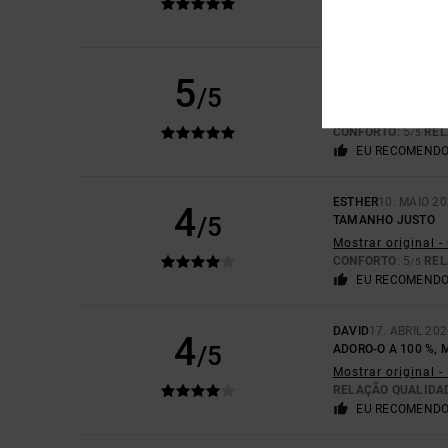
CONFORTO
: 5
REL
/5
EU RECOMENDO
SLIM
26. MAIO 2026
5
/5
BOA QUALIDADE
Mostrar original -
CONFORTO
: 5
REL
/5
EU RECOMENDO
ESTHER
10. MAIO 2
4
/5
TAMANHO JUSTO
Mostrar original 
CONFORTO
: 5
REL
/5
EU RECOMENDO
DAVID
17. ABRIL 20
4
/5
ADORO-O A 100 %
Mostrar original -
RELAÇÃO QUALIDA
EU RECOMENDO