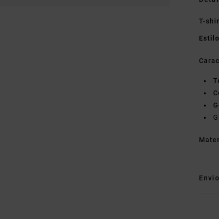
T-shi
Estil
Carac
T
C
G
G
Mate
Envi