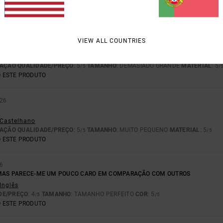
AÇÃO QUALIDADE/PREÇO
: 5
TAMANHO
: TAMANHO PERFEITO
MATERIAL
: 5
/5
/
 ESTE PRODUTO
VIEW ALL COUNTRIES
 Francês
AÇÃO QUALIDADE/PREÇO
: 5
TAMANHO
: DEMASIADO GRANDE
MATERIAL
: 5
/5
/
 ESTE PRODUTO
026
- Castelhano
AÇÃO QUALIDADE/PREÇO
: 5
TAMANHO
: MUITO PEQUENO
MATERIAL
: 5
/5
/5
 ESTE PRODUTO
26
, MAS PARECE-ME UM POUCO CARO EM COMPARAÇÃO COM OUTROS
 Inglês
DE/PREÇO
: 4
TAMANHO
: TAMANHO PERFEITO
COR
: 5
/5
/5
 ESTE PRODUTO