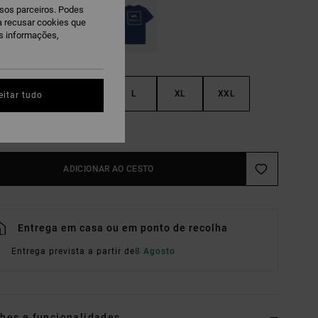
ssos parceiros. Podes
ra recusar cookies que
is informações,
S
M
L
XL
XXL
eitar tudo
r Guia De Tamanhos
ADICIONAR AO CESTO
Entrega em casa ou em ponto de recolha
Entrega prevista a partir de
8 Agosto
hes e funcionalidades