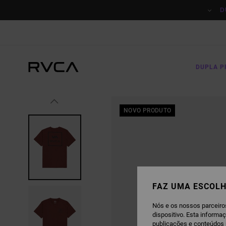
AVANÇAR
PARA
D
A
INFORMAÇÃO
DO
PRODUTO
DUPLA 
NOVO PRODUTO
FAZ UMA ESCOLH
Nós e os nossos parceiro
dispositivo. Esta informa
publicações e conteúdos 