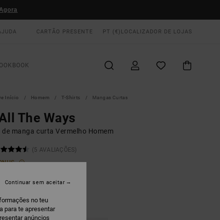
Agora
AJUDA
CARTÃO PRESENTE
PT (€)
LOCALIZADOR DE LOJAS
OOKBOOK
e Início
Homem
T-Shirts
Mangas Curtas
All The Ways
rt de manga curta Vermelho Homem
(5 AVALIAÇÕES)
ONUS
0,00
Continuar sem aceitar
nformações no teu
ed Earth
a para te apresentar
presentar anúncios