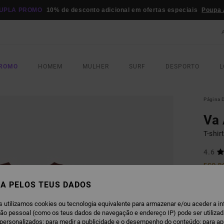
UPLA PROMO
10% de desconto adicional em ofertas especiais
Poupa 
PROMO
HOMEM
MULHER
SURF
DESPORTO
L
Página D
Va 
T-shi
4.6
ECO-B
€ 3
A PELOS TEUS DADOS
s utilizamos cookies ou tecnologia equivalente para armazenar e/ou aceder a i
R
COR
ção pessoal (como os teus dados de navegação e endereço IP) pode ser utilizad
personalizados; para medir a publicidade e o desempenho do conteúdo; para a