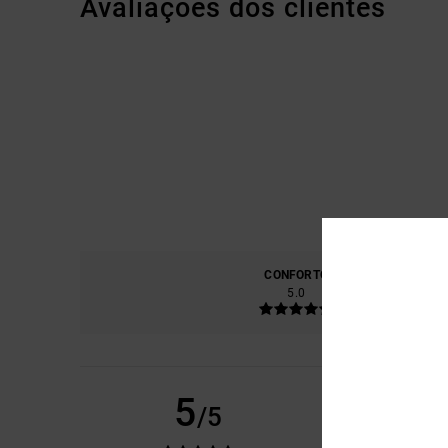
Avaliações dos clientes
CONFORTO
RELA
5.0
SLIM
26. MAIO 2026
5
/5
BOA QUALIDADE
Mostrar original -