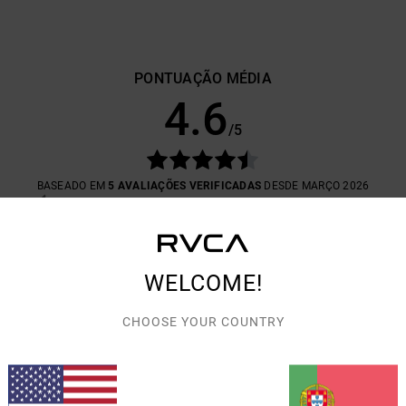
PONTUAÇÃO MÉDIA
4.6
/5
BASEADO EM
5 AVALIAÇÕES VERIFICADAS
DESDE MARÇO 2026
100% DOS NOSSOS CLIENTES RECOMENDAM ESTE PRODUTO
ÇÃO QUALIDADE/PREÇO
TAMANHO
MATE
4.8
5.
WELCOME!
MUITO PEQUENO
DEMASIADO GRANDE
CHOOSE YOUR COUNTRY
 Francês