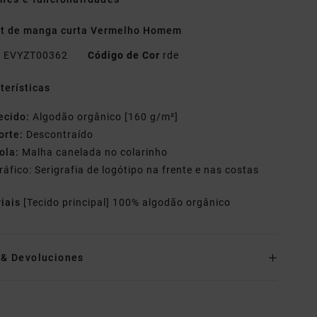
rt de manga curta Vermelho Homem
o
EVYZT00362
Código de Cor
rde
terísticas
ecido:
Algodão orgânico [160 g/m²]
orte:
Descontraído
ola:
Malha canelada no colarinho
ráfico: Serigrafia de logótipo na frente e nas costas
riais
[Tecido principal] 100% algodão orgânico
o& Devoluciones