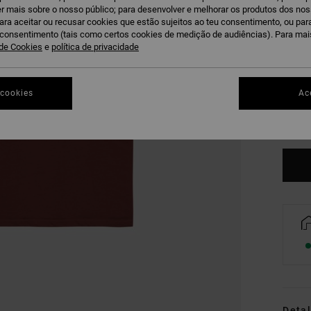
r mais sobre o nosso público; para desenvolver e melhorar os produtos dos no
para aceitar ou recusar cookies que estão sujeitos ao teu consentimento, ou pa
u consentimento (tais como certos cookies de medição de audiências). Para ma
 de Cookies
e
política de privacidade
XS
 cookies
Ac
Ve
Detal