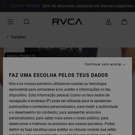
AVANÇAR
PARA
DUPLA PROMO
10% de desconto adicional em ofertas especiais
P
A
INFORMAÇÃO
DO
PRODUTO
Calções
NOVO PRODUTO
Continuar sem aceitar
FAZ UMA ESCOLHA PELOS TEUS DADOS
Nós e os nossos parceiros utilizamos cookies ou tecnologia
equivalente para armazenar e/ou aceder a informações no teu
dispositivo. Esta informação pessoal (como os teus dados de
navegação e endereço IP) pode ser utilizada para te apresentar
publicações e conteúdos personalizados; para medir a publicidade
e o desempenho do conteúdo; para apresentar anúncios
personalizados; para saber mais sobre o nosso público; para
desenvolver e melhorar os produtos dos nossos parceiros. Podes
definir as tuas escolhas para aceitar ou recusar cookies que estão