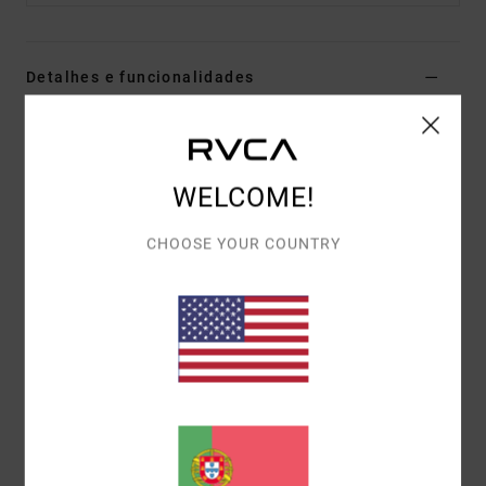
Detalhes e funcionalidades
Calções elásticos Branco Mulher
Estilo
23B093631
Código de Cor
lht
WELCOME!
Características
CHOOSE YOUR COUNTRY
Corte:
relaxado com cintura elástica
Detalhes:
cintura ajustável
Materiais
[Tecido principal] 100% algodão
Envio& Devoluciones