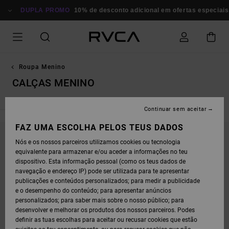
AVANÇAR
PARA
DUPLA PROMO
10% de desconto adicional em ofertas especiais
A
SELEÇÃO
DA
GRELHA
DE
PRODUTOS
Roupa Menino
CALÇAS MENINO
Continuar sem aceitar
FAZ UMA ESCOLHA PELOS TEUS DADOS
Nós e os nossos parceiros utilizamos cookies ou tecnologia
FICA ATENTO/A, OS PRODUTOS VOLTAM EM
equivalente para armazenar e/ou aceder a informações no teu
BREVE
dispositivo. Esta informação pessoal (como os teus dados de
navegação e endereço IP) pode ser utilizada para te apresentar
publicações e conteúdos personalizados; para medir a publicidade
e o desempenho do conteúdo; para apresentar anúncios
OPA, NÃO ENCONTRAMOS RESULTADOS PARA
personalizados; para saber mais sobre o nosso público; para
A TUA PESQUISA.
desenvolver e melhorar os produtos dos nossos parceiros. Podes
definir as tuas escolhas para aceitar ou recusar cookies que estão
NÃO TE PREOCUPES! EXPERIMENTA COM OUTRAS PALAVRAS-CHAVE OU