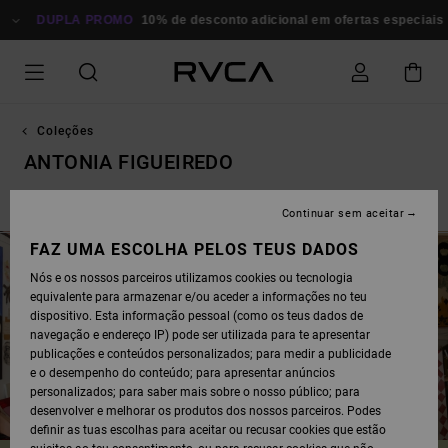
AVANÇAR
PARA
DUPLA PROMO
10% de desconto adicional em ofertas especiais
Pou
A
SELEÇÃO
DA
GRELHA
DE
PRODUTOS
Coleções
ANTONIA FIGUEIREDO
Ed Templeton
Antonia Figueiredo
Dayshift - Essentials
Continuar sem aceitar
FAZ UMA ESCOLHA PELOS TEUS DADOS
Nós e os nossos parceiros utilizamos cookies ou tecnologia
equivalente para armazenar e/ou aceder a informações no teu
dispositivo. Esta informação pessoal (como os teus dados de
navegação e endereço IP) pode ser utilizada para te apresentar
publicações e conteúdos personalizados; para medir a publicidade
e o desempenho do conteúdo; para apresentar anúncios
personalizados; para saber mais sobre o nosso público; para
desenvolver e melhorar os produtos dos nossos parceiros. Podes
definir as tuas escolhas para aceitar ou recusar cookies que estão