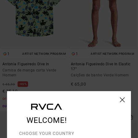
1
1
ARTIST NETWORK PROGRAM
ARTIST NETWORK PROGRAM
Antonia Figueiredo Dive In
Antonia Figueiredo Dive In Elastic
17"
Camisa de manga curta Verde
Homem
Calções de banho Verde Homem
€ 65,00
46%
€ 65,00
€ 35,10
OFERTAS
DUPLA PROMO 10% EXTRA
WELCOME!
CHOOSE YOUR COUNTRY