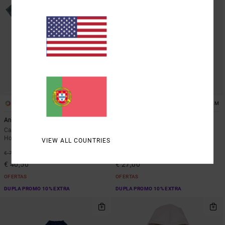
1
1
ARTIST NETWORK PROGRAM
ARTIST NETWORK PROGRAM
Antonia Figueiredo Checker Sponge
Antonia Figueiredo Birds
Camisa de manga curta Verde
Camisola de manga comprida
Homem
Branco Homem
VIEW ALL COUNTRIES
46%
46%
€ 75,00
€ 50,00
€ 40,50
€ 27,00
OFERTAS
OFERTAS
DUPLA PROMO 10% EXTRA
DUPLA PROMO 10% EXTRA