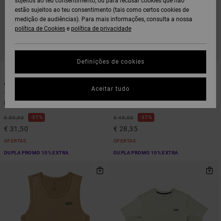
sujeitos ao teu consentimento, ou para recusar cookies que não
estão sujeitos ao teu consentimento (tais como certos cookies de
medição de audiências). Para mais informações, consulta a nossa
política de Cookies
e
política de privacidade
Definições de cookies
3
4
VA Sport Vent
VA Sport Vent
Aceitar tudo
Top de manga curta Castanho
Camisola sem mangas Verde
Homem
Homem
37%
37%
€ 50,00
€ 45,00
€ 31,50
€ 28,35
OFERTAS
OFERTAS
DUPLA PROMO 10% EXTRA
DUPLA PROMO 10% EXTRA