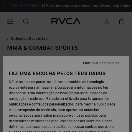
AVANÇAR
PARA
DUPLA PROMO
10% de desconto adicional em ofertas especiais
P
A
SELEÇÃO
DA
GRELHA
DE
PRODUTOS
Coleções Desportos
MMA & COMBAT SPORTS
Yogger
Vent Sports Tops
MMA & Combat Sports
Continuar sem aceitar
FAZ UMA ESCOLHA PELOS TEUS DADOS
FILTRAR E ORDENAR
8
Resultados
Nós e os nossos parceiros utilizamos cookies ou tecnologia
equivalente para armazenar e/ou aceder a informações no teu
AVANÇAR
AVANÇAR
PARA
PARA
dispositivo. Esta informação pessoal (como os teus dados de
PROCURAR
ORDENAR
navegação e endereço IP) pode ser utilizada para te apresentar
CRITÉRIOS
POR
DE
publicações e conteúdos personalizados; para medir a publicidade
FILTRAGEM
e o desempenho do conteúdo; para apresentar anúncios
personalizados; para saber mais sobre o nosso público; para
desenvolver e melhorar os produtos dos nossos parceiros. Podes
definir as tuas escolhas para aceitar ou recusar cookies que estão