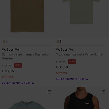
4
3
VA Sport Vent
VA Sport Vent
Camisola sem mangas Castanho
Top de manga curta Verde Homem
Homem
37%
€ 50,00
37%
€ 45,00
€ 31,50
€ 28,35
OFERTAS
OFERTAS
DUPLA PROMO 10% EXTRA
DUPLA PROMO 10% EXTRA