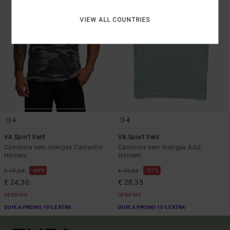
VIEW ALL COUNTRIES
4
4
VA Sport Vent
VA Sport Vent
Camisola sem mangas Castanho
Camisola sem mangas Azul
Homem
Homem
46%
37%
€ 45,00
€ 45,00
€ 24,30
€ 28,35
OFERTAS
OFERTAS
DUPLA PROMO 10% EXTRA
DUPLA PROMO 10% EXTRA