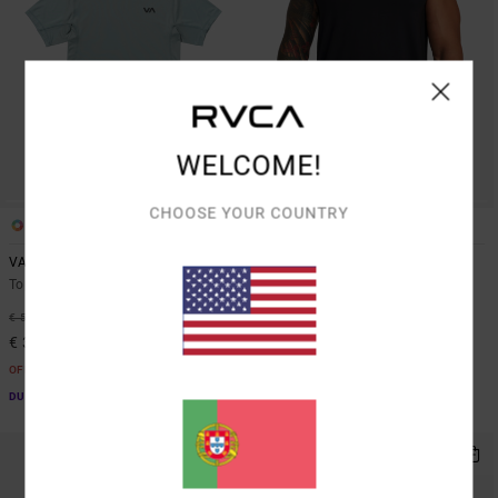
WELCOME!
CHOOSE YOUR COUNTRY
3
5
VA Sport Vent
VA Sport Vent
Top de manga curta Azul Homem
Camisola sem mangas Preto
Homem
37%
€ 50,00
37%
€ 45,00
€ 31,50
€ 28,35
OFERTAS
OFERTAS
DUPLA PROMO 10% EXTRA
DUPLA PROMO 10% EXTRA