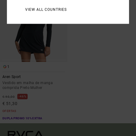
VIEW ALL COUNTRIES
1
Aren Sport
Vestido em malha de manga
comprida Preto Mulher
46%
€ 95,00
€ 51,30
OFERTAS
DUPLA PROMO 10% EXTRA