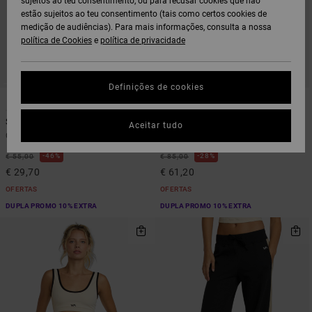
sujeitos ao teu consentimento, ou para recusar cookies que não
estão sujeitos ao teu consentimento (tais como certos cookies de
medição de audiências). Para mais informações, consulta a nossa
política de Cookies
e
política de privacidade
Definições de cookies
1
2
Starter
VA Essential
Aceitar tudo
Calções elásticos Preto mulher
Leggings Verde mulher
46%
28%
€ 55,00
€ 85,00
€ 29,70
€ 61,20
OFERTAS
OFERTAS
DUPLA PROMO 10% EXTRA
DUPLA PROMO 10% EXTRA