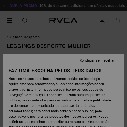
AVANÇAR
PARA
DUPLA PROMO
10% de desconto adicional em ofertas especiais
P
A
SELEÇÃO
DA
GRELHA
DE
PRODUTOS
Saldos Desporto
LEGGINGS DESPORTO MULHER
Tops Desporto Mulher
Leggings Desporto Mulher
Ver Tudo
Continuar sem aceitar
FAZ UMA ESCOLHA PELOS TEUS DADOS
FILTRAR E ORDENAR
7
Resultados
Nós e os nossos parceiros utilizamos cookies ou tecnologia
equivalente para armazenar e/ou aceder a informações no teu
AVANÇAR
AVANÇAR
dispositivo. Esta informação pessoal (como os teus dados de
PARA
PARA
PROCURAR
ORDENAR
navegação e endereço IP) pode ser utilizada para te apresentar
CRITÉRIOS
POR
publicações e conteúdos personalizados; para medir a publicidade
DE
FILTRAGEM
e o desempenho do conteúdo; para apresentar anúncios
personalizados; para saber mais sobre o nosso público; para
desenvolver e melhorar os produtos dos nossos parceiros. Podes
definir as tuas escolhas para aceitar ou recusar cookies que estão