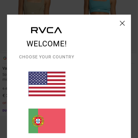
WELCOME!
CHOOSE YOUR COUNTRY
3
3
Va Square Neck
Va Square Neck
Soutien de desporto de suporte
Soutien de desporto de suporte
médio Rosa mulher
médio Azul mulher
46%
46%
€ 55,00
€ 55,00
€ 29,70
€ 29,70
OFERTAS
OFERTAS
DUPLA PROMO 10% EXTRA
DUPLA PROMO 10% EXTRA