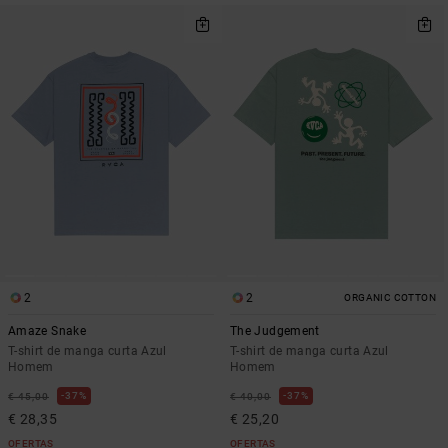
2
2
ORGANIC COTTON
Amaze Snake
The Judgement
T-shirt de manga curta Azul
T-shirt de manga curta Azul
Homem
Homem
37%
37%
€ 45,00
€ 40,00
€ 28,35
€ 25,20
OFERTAS
OFERTAS