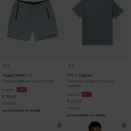
3
3
Yogger Stretch 17"
PTC 2 Pigment
Calções elásticos Azul Homem
T-shirt de manga curta Azul
Homem
28%
€ 55,00
37%
€ 35,00
€ 39,60
€ 22,05
OFERTAS
OFERTAS
DUPLA PROMO 10% EXTRA
DUPLA PROMO 10% EXTRA