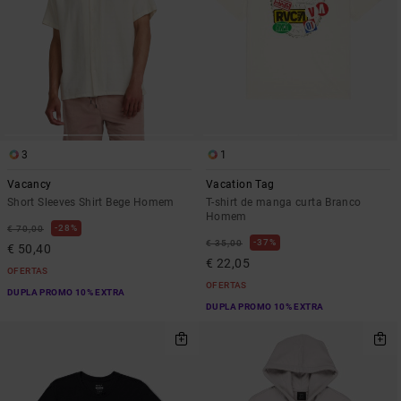
3
1
Vacancy
Vacation Tag
Short Sleeves Shirt Bege Homem
T-shirt de manga curta Branco
Homem
28%
€ 70,00
37%
€ 35,00
€ 50,40
€ 22,05
OFERTAS
OFERTAS
DUPLA PROMO 10% EXTRA
DUPLA PROMO 10% EXTRA