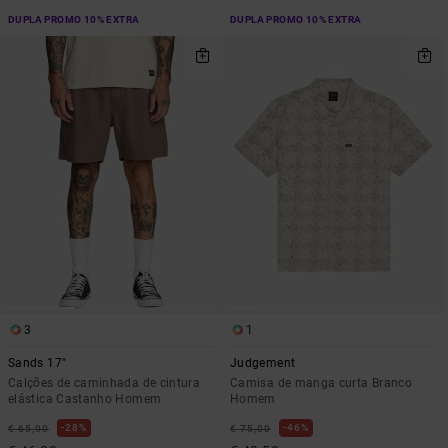
DUPLA PROMO 10% EXTRA
DUPLA PROMO 10% EXTRA
3
1
Sands 17"
Judgement
Calções de caminhada de cintura
Camisa de manga curta Branco
elástica Castanho Homem
Homem
28%
46%
€ 65,00
€ 75,00