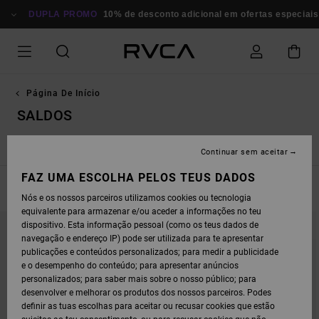
AVANÇAR
PARA
DUPLA PROMO
10% de desconto adicional em ofertas especiais
P
A
SELEÇÃO
DA
GRELHA
DE
PRODUTOS
Página De Início
SALDOS
Saldos Homem
Saldos Mulher
Saldos Desporto
Continuar sem aceitar
FAZ UMA ESCOLHA PELOS TEUS DADOS
FILTRAR E ORDENAR
432
Resultados
Nós e os nossos parceiros utilizamos cookies ou tecnologia
equivalente para armazenar e/ou aceder a informações no teu
AVANÇAR
AVANÇAR
dispositivo. Esta informação pessoal (como os teus dados de
PARA
PARA
PROCURAR
ORDENAR
navegação e endereço IP) pode ser utilizada para te apresentar
CRITÉRIOS
POR
publicações e conteúdos personalizados; para medir a publicidade
DE
FILTRAGEM
e o desempenho do conteúdo; para apresentar anúncios
personalizados; para saber mais sobre o nosso público; para
desenvolver e melhorar os produtos dos nossos parceiros. Podes
definir as tuas escolhas para aceitar ou recusar cookies que estão