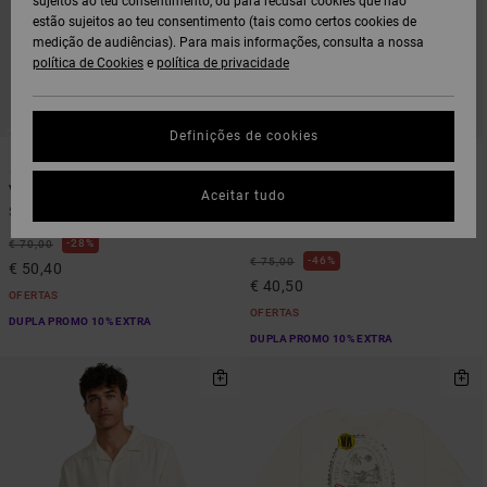
sujeitos ao teu consentimento, ou para recusar cookies que não
estão sujeitos ao teu consentimento (tais como certos cookies de
medição de audiências). Para mais informações, consulta a nossa
política de Cookies
e
política de privacidade
Definições de cookies
3
1
ARTIST NETWORK PROGRAM
Vacancy
Antonia Figueiredo Elements
Aceitar tudo
Short Sleeves Shirt Rosa Homem
Camisa de manga curta Bege
Homem
28%
€ 70,00
46%
€ 75,00
€ 50,40
€ 40,50
OFERTAS
OFERTAS
DUPLA PROMO 10% EXTRA
DUPLA PROMO 10% EXTRA