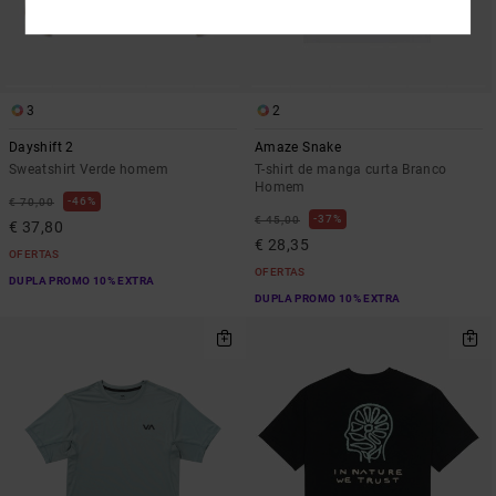
3
2
Dayshift 2
Amaze Snake
Sweatshirt Verde homem
T-shirt de manga curta Branco
Homem
46%
€ 70,00
37%
€ 45,00
€ 37,80
€ 28,35
OFERTAS
OFERTAS
DUPLA PROMO 10% EXTRA
DUPLA PROMO 10% EXTRA