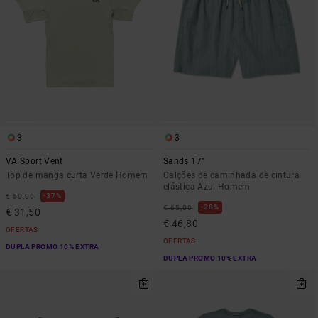
3
3
VA Sport Vent
Sands 17"
Top de manga curta Verde Homem
Calções de caminhada de cintura
elástica Azul Homem
37%
€ 50,00
28%
€ 65,00
€ 31,50
€ 46,80
OFERTAS
OFERTAS
DUPLA PROMO 10% EXTRA
DUPLA PROMO 10% EXTRA