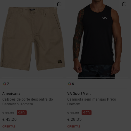
2
6
Americana
VA Sport Vent
Calções de corte descontraído
Camisola sem mangas Preto
Castanho Homem
Homem
28%
37%
€ 60,00
€ 45,00
€ 43,20
€ 28,35
OFERTAS
OFERTAS