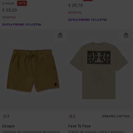
37%
€ 40,00
€ 29,70
€ 25,20
OFERTAS
OFERTAS
DUPLA PROMO 10% EXTRA
DUPLA PROMO 10% EXTRA
3
2
ORGANIC COTTON
Escape
Face To Face
Calções de caminhada de cintura
T-shirt de manga curta Castanho