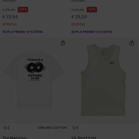
Homem
Homem
37%
37%
€ 38,00
€ 40,00
€ 23,94
€ 25,20
OFERTAS
OFERTAS
DUPLA PROMO 10% EXTRA
DUPLA PROMO 10% EXTRA
2
6
ORGANIC COTTON
The Magician
VA Sport Vent