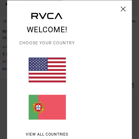
1
1
ORGANIC COTTON
WELCOME!
RVCA
Horton Florida
Mochila grande Preto Homem
T-shirt de manga curta Branco
CHOOSE YOUR COUNTRY
Homem
37%
€ 105,00
37%
€ 40,00
€ 66,15
€ 25,20
OFERTAS
OFERTAS
DUPLA PROMO 10% EXTRA
DUPLA PROMO 10% EXTRA
VIEW ALL COUNTRIES